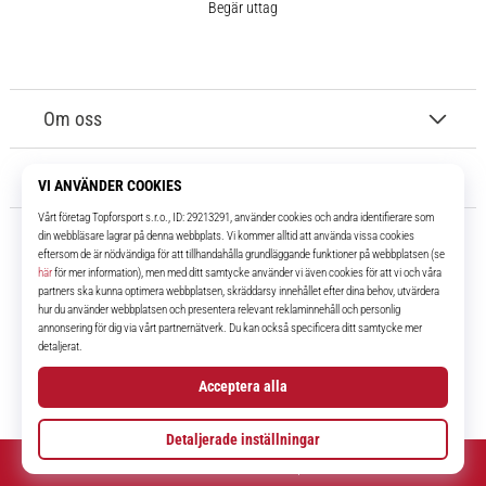
Begär uttag
Om oss
Kundtjänst
11teamsports.se
I över 16 år har vi varit dina lagkamrater, vilket ger dig de bästa och
senaste fotbollsprodukterna.
Facebook
Instagram
YouTube
TikTok
© 2010 – 2026
11teamsports.se