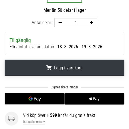
6
Mer än 50 delar i lager
Upptäck
de
Antal delar:
nya
Nike
Tillgänglig
Phantom
Förväntat leveransdatum:
18. 8. 2026 - 19. 8. 2026
6
fotbollsskorna
–
precision,
Lägg i varukorg
kontroll
och
.
.
.
kraft
i
varje
beröring.
Perfekta
Vid köp över
1 599 kr
får du gratis frakt
för
fraktalternativ
spelare