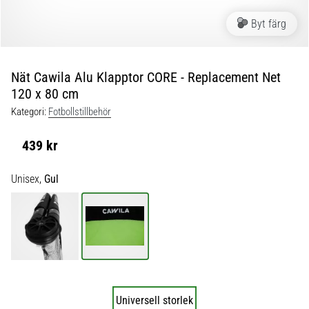
skor
från
Byt färg
Nike,
adidas
och
Nät Cawila Alu Klapptor CORE - Replacement Net
PUMA.
120 x 80 cm
Var
en
Kategori:
Fotbollstillbehör
del
av
439 kr
varje
match,
Unisex,
Gul
mål
och…
9. 6. 2025
•
3 min. läsning
Nike
Universell storlek
Phantom