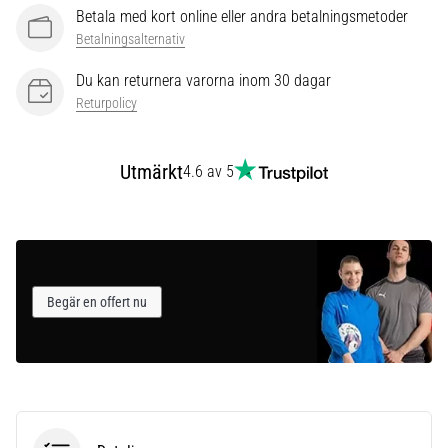
som…
Betala med kort online eller andra betalningsmetoder
Betalningsalternativ
Visa
Du kan returnera varorna inom 30 dagar
alla
Returpolicy
artiklar
Utmärkt
4.6 av 5
Begär en offert nu