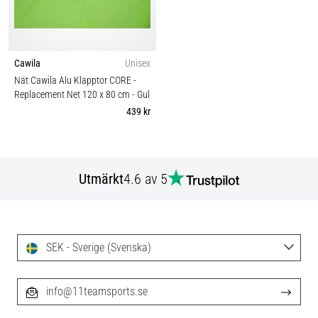
Cawila
Unisex
Nät Cawila Alu Klapptor CORE -
Replacement Net 120 x 80 cm
- Gul
439 kr
Utmärkt
4.6 av 5
SEK - Sverige (Svenska)
info@11teamsports.se