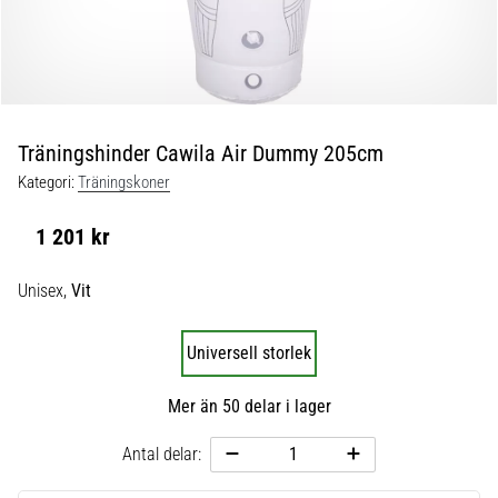
skor
från
Nike,
adidas
och
PUMA.
Var
Träningshinder Cawila Air Dummy 205cm
en
Kategori:
Träningskoner
del
av
1 201 kr
varje
match,
Unisex,
Vit
mål
och…
Universell storlek
9. 6. 2025
Mer än 50 delar i lager
•
3 min. läsning
Antal delar:
Nike
Phantom