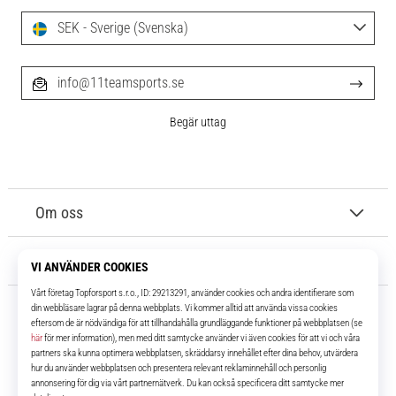
SEK - Sverige (Svenska)
info@11teamsports.se
Begär uttag
Om oss
Kundtjänst
11teamsports.se
I över 16 år har vi varit dina lagkamrater, vilket ger dig de bästa och
senaste fotbollsprodukterna.