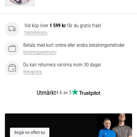
som…
Visa
Vid köp över
1 599 kr
får du gratis frakt
alla
fraktalternativ
artiklar
Betala med kort online eller andra betalningsmetoder
Betalningsalternativ
Du kan returnera varorna inom 30 dagar
Returpolicy
Utmärkt
4.6 av 5
Begär en offert nu