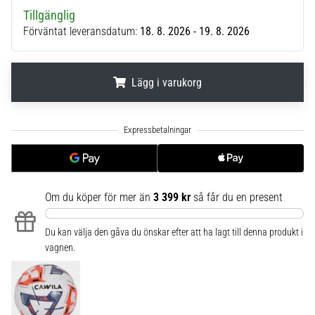
6
Tillgänglig
Förväntat leveransdatum:
18. 8. 2026 - 19. 8. 2026
Upptäck
de
nya
Lägg i varukorg
Nike
Phantom
6
.
.
.
fotbollsskorna
–
precision,
kontroll
och
Om du köper för mer än
3 399 kr
så får du en present
kraft
i
Du kan välja den gåva du önskar efter att ha lagt till denna produkt i
varje
vagnen.
beröring.
Perfekta
för
spelare