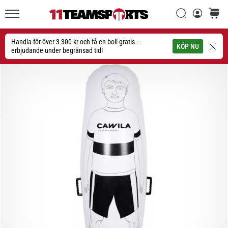
Sök
varuko
11teamsports.se
1. 7. 2025
•
Handla för över 3 300 kr och få en boll gratis —
Sök
KÖP NU
1 min. läsning
erbjudande under begränsad tid!
Play
for
More
Victories
Rusta
dig
för
dam-
EM
2025
med
officiella
tröjor
och