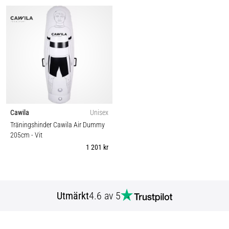
Cawila
Unisex
Träningshinder Cawila Air Dummy
205cm
- Vit
1 201 kr
Utmärkt
4.6 av 5