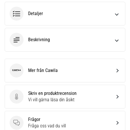
6
Detaljer
Upptäck
de
nya
Nike
Beskrivning
Phantom
6
fotbollsskorna
–
precision,
Mer från Cawila
kontroll
Cawila
och
kraft
i
Skriv en produktrecension
varje
Skriv en produktrecension
Vi vill gärna läsa din åsikt
beröring.
Perfekta
för
Frågor
spelare
Frågor
Fråga oss vad du vill