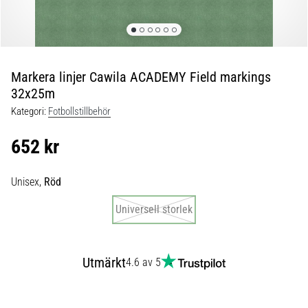
skor
från
Nike,
adidas
och
Markera linjer Cawila ACADEMY Field markings
PUMA.
32x25m
Var
en
Kategori:
Fotbollstillbehör
del
av
652 kr
varje
match,
Unisex,
Röd
mål
och…
Universell storlek
9. 6. 2025
•
Utmärkt
4.6 av 5
3 min. läsning
Nike
Phantom