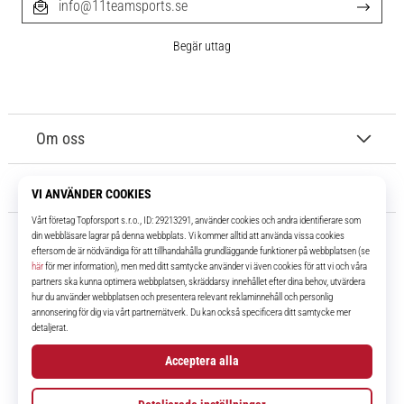
info@11teamsports.se
Begär uttag
Om oss
Kundtjänst
11teamsports.se
I över 16 år har vi varit dina lagkamrater, vilket ger dig de bästa och
senaste fotbollsprodukterna.
Facebook
Instagram
YouTube
TikTok