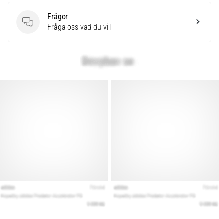
som…
Frågor
Frågor
Fråga oss vad du vill
Visa
alla
artiklar