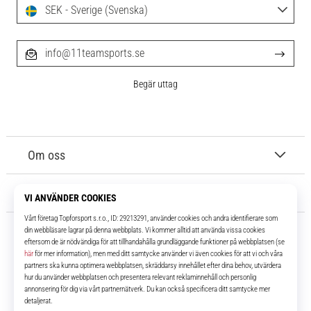
SEK - Sverige (Svenska)
info@11teamsports.se
Begär uttag
Om oss
Kundtjänst
11teamsports.se
I över 16 år har vi varit dina lagkamrater, vilket ger dig de bästa och
senaste fotbollsprodukterna.