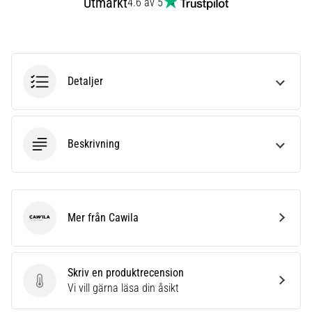
Utmärkt
4.6 av 5
6
Upptäck
de
nya
Detaljer
Nike
Phantom
6
fotbollsskorna
Beskrivning
–
precision,
kontroll
och
kraft
Mer från Cawila
i
Cawila
varje
beröring.
Perfekta
Skriv en produktrecension
för
Skriv en produktrecension
Vi vill gärna läsa din åsikt
spelare