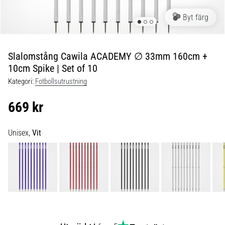
skor
från
Byt färg
Nike,
adidas
och
Slalomstång Cawila ACADEMY ∅ 33mm 160cm +
PUMA.
10cm Spike | Set of 10
Var
en
Kategori:
Fotbollsutrustning
del
av
669 kr
varje
match,
Unisex,
Vit
mål
och…
9. 6. 2025
•
3 min. läsning
Nike
Phantom