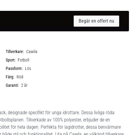
Begär en offert nu
Tillverkare:
Cawila
Sport:
Fotboll
Passform:
Lös
Färg:
Röd
Garanti:
2 år
 designade specifikt för unga idrottare. Dessa livliga röda
bollsplanen. Tillverkade av 100% polyester, erbjuder de en
bilitet för hela dagen. Perfekta för lagidrotter, dessa benvärmare
både stil och funktionalitet. Lita på Cawila, en välkänd tillverkare,