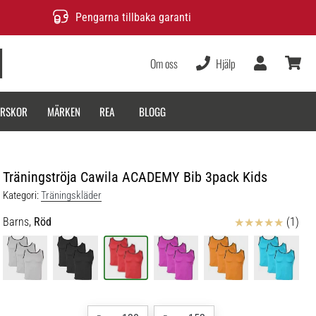
Pengarna tillbaka garanti
Om oss
Hjälp
varukor
ARSKOR
MÄRKEN
REA
BLOGG
Träningströja Cawila ACADEMY Bib 3pack Kids
Kategori:
Träningskläder
Recensioner
Barns,
Röd
(1)