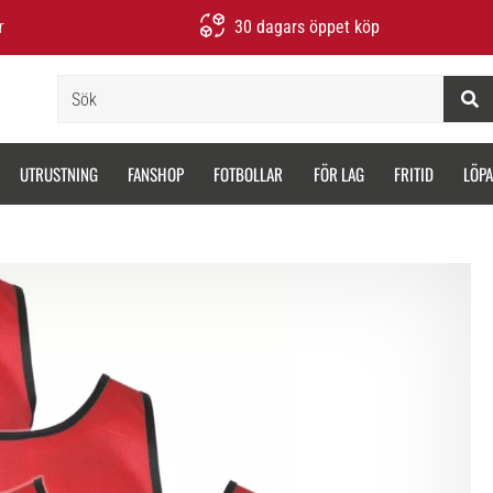
r
30 dagars öppet köp
Sök
UTRUSTNING
FANSHOP
FOTBOLLAR
FÖR LAG
FRITID
LÖP