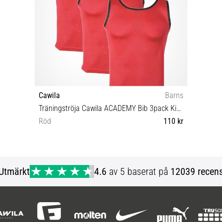
Cawila
Barns
Träningströja Cawila ACADEMY Bib 3pack Kids
Röd
110 kr
128 152
Utmärkt
4.6
av 5 baserat på
12039 recens