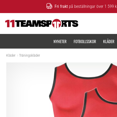
Fri frakt
på beställningar över 1 599 k
11teamsports.se
NYHETER
FOTBOLLSSKOR
KLÄDER
Kläder
Träningskläder