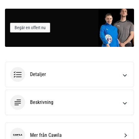
som…
Visa
Begär en offert nu
alla
artiklar
Detaljer
Beskrivning
Mer från Cawila
Cawila