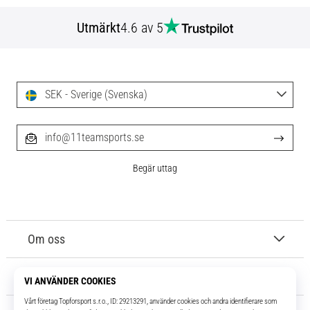
Utmärkt
4.6 av 5
SEK - Sverige (Svenska)
info@11teamsports.se
Begär uttag
Om oss
Kundtjänst