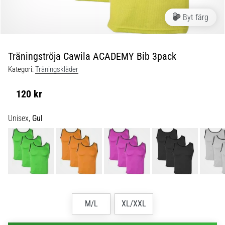
skor
från
Byt färg
Nike,
adidas
och
Träningströja Cawila ACADEMY Bib 3pack
PUMA.
Var
Kategori:
Träningskläder
en
del
120 kr
av
varje
Unisex,
Gul
match,
mål
och…
9. 6. 2025
•
3 min. läsning
M/L
XL/XXL
Nike
Phantom