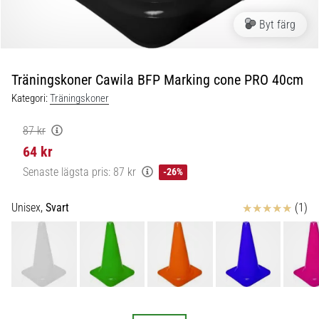
skor
från
Byt färg
Nike,
adidas
och
Träningskoner Cawila BFP Marking cone PRO 40cm
PUMA.
Var
Kategori:
Träningskoner
en
del
87 kr
av
64 kr
varje
Senaste lägsta pris:
87 kr
-26%
match,
mål
och…
Recensioner
Unisex,
Svart
(1)
9. 6. 2025
•
3 min. läsning
Nike
Phantom