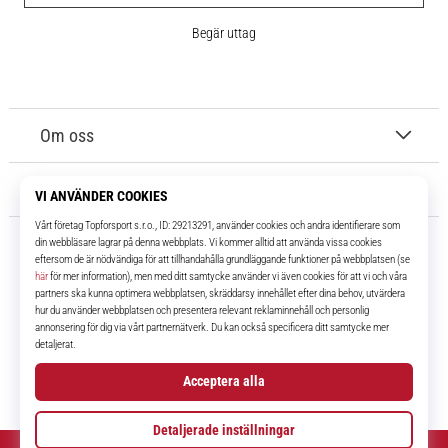
Begär uttag
Om oss
Kundtjänst
11teamsports.se
I över 16 år har vi varit dina lagkamrater, vilket ger dig de bästa och
senaste fotbollsprodukterna.
Facebook
Instagram
YouTube
TikTok