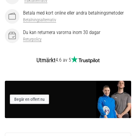
som…
fraktalternativ
Betala med kort online eller andra betalningsmetoder
Betalningsalternativ
Visa
alla
Du kan returnera varorna inom 30 dagar
artiklar
Returpolicy
Utmärkt
4.6 av 5
Begär en offert nu