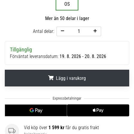
OS
6
Upptäck
Mer än 50 delar i lager
de
nya
Antal delar:
Nike
Phantom
6
Tillgänglig
fotbollsskorna
Förväntat leveransdatum:
19. 8. 2026 - 20. 8. 2026
–
precision,
kontroll
Lägg i varukorg
och
kraft
.
.
.
i
varje
beröring.
Perfekta
för
Vid köp över
1 599 kr
får du gratis frakt
spelare