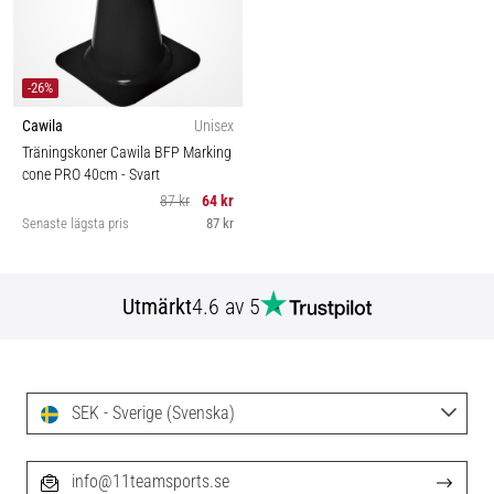
-26%
Cawila
Unisex
Träningskoner Cawila BFP Marking
cone PRO 40cm
- Svart
87 kr
64 kr
Senaste lägsta pris
87 kr
Utmärkt
4.6 av 5
SEK - Sverige (Svenska)
info@11teamsports.se