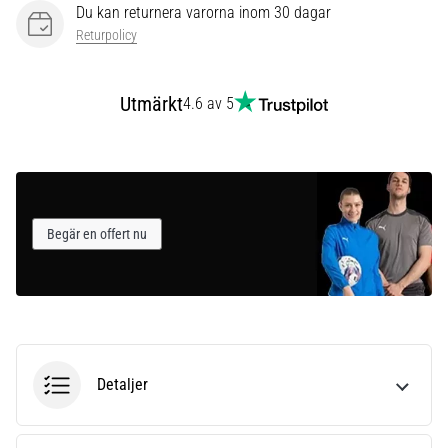
som…
Du kan returnera varorna inom 30 dagar
Returpolicy
Visa
alla
Utmärkt
4.6 av 5
artiklar
Begär en offert nu
Detaljer