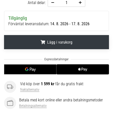
Antal delar:
6
Upptäck
Tillgänglig
de
Förväntat leveransdatum:
14. 8. 2026 - 17. 8. 2026
nya
Nike
Phantom
6
Lägg i varukorg
fotbollsskorna
–
.
.
.
precision,
kontroll
och
kraft
i
Vid köp över
1 599 kr
får du gratis frakt
varje
fraktalternativ
beröring.
Perfekta
Betala med kort online eller andra betalningsmetoder
för
Betalningsalternativ
spelare