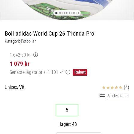
skor
från
Nike,
adidas
och
Boll adidas World Cup 26 Trionda Pro
PUMA.
Var
Kategori:
Fotbollar
en
del
1 642,50 kr
av
1 079 kr
varje
Senaste lägsta pris:
1 101 kr
Rabatt
match,
mål
och…
Recensioner
Unisex,
Vit
(4)
Storlekstabell
9. 6. 2025
5
•
3 min. läsning
I lager: 48
Nike
Phantom