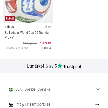
Rabatt
adidas
Unisex
Boll adidas World Cup 26 Trionda
Pro
- Vit
1 642,50 kr
1 079 kr
Senaste lägsta pris
1 101 kr
Utmärkt
4.6 av 5
SEK - Sverige (Svenska)
info@11teamsports.se