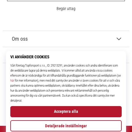
Begär uttag
Om oss
Kundtjänst
11teamsports.se
I över 16 år har vi varit dina lagkamrater, vilket ger dig de bästa och
senaste fotbollsprodukterna.
Facebook
Instagram
YouTube
TikTok