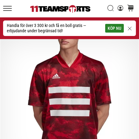
Sök
varuko
11teamsports.se
1. 7. 2025
•
Handla för över 3 300 kr och få en boll gratis —
Sök
KÖP NU
1 min. läsning
erbjudande under begränsad tid!
Play
for
More
Victories
Rusta
dig
för
dam-
EM
2025
med
officiella
tröjor
och