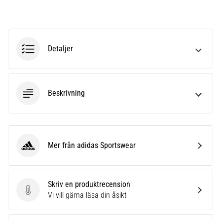
6
Upptäck
de
nya
Detaljer
Nike
Phantom
6
fotbollsskorna
Beskrivning
–
precision,
kontroll
och
kraft
Mer från adidas Sportswear
adidas Sportswear
i
varje
beröring.
Skriv en produktrecension
Perfekta
Skriv en produktrecension
Vi vill gärna läsa din åsikt
för
spelare