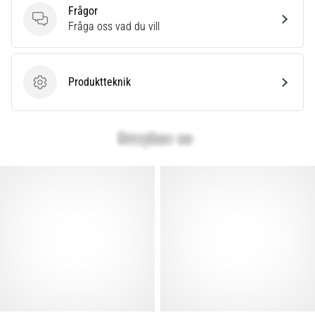
som…
Frågor
Frågor
Fråga oss vad du vill
Visa
alla
Produktteknik
artiklar
Produktteknik