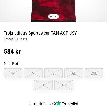
skor
från
Nike,
adidas
och
PUMA.
Var
Tröja adidas Sportswear TAN AOP JSY
en
Kategori:
T-shirts
del
av
584 kr
varje
match,
mål
Män,
Röd
och…
S
M
L
XL
2XL
9. 6. 2025
3XL
XS
•
3 min. läsning
Nike
Utmärkt
4.6 av 5
Phantom