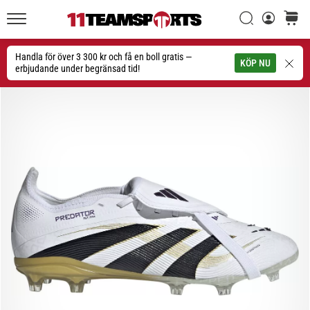
Sök
varuko
11teamsports.se
1. 7. 2025
•
Handla för över 3 300 kr och få en boll gratis —
Sök
KÖP NU
1 min. läsning
erbjudande under begränsad tid!
Play
for
More
Victories
Rusta
dig
för
dam-
EM
2025
med
officiella
tröjor
och