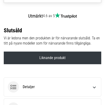
6
Upptäck
Utmärkt
4.6 av 5
de
nya
Nike
Slutsåld
Phantom
Vi är ledsna men den produkten är för närvarande slutsåld. Ta en
6
titt på nyare modeller som för närvarande finns tillgängliga.
fotbollsskorna
–
precision,
Liknande produkt
kontroll
och
kraft
i
varje
beröring.
Detaljer
Perfekta
för
spelare