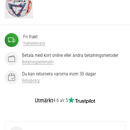
som…
Visa
alla
artiklar
Fri frakt
fraktalternativ
Betala med kort online eller andra betalningsmetoder
Betalningsalternativ
Du kan returnera varorna inom 30 dagar
Returpolicy
Utmärkt
4.6 av 5