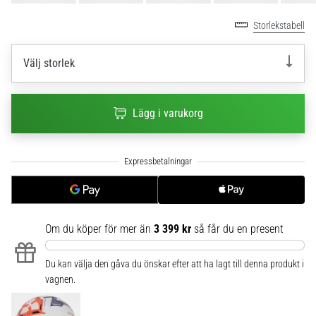
6
Storlekstabell
Upptäck
de
Välj storlek
nya
Nike
Phantom
Lägg i varukorg
6
fotbollsskorna
–
precision,
kontroll
och
kraft
i
Om du köper för mer än
3 399 kr
så får du en present
varje
beröring.
Du kan välja den gåva du önskar efter att ha lagt till denna produkt i
Perfekta
vagnen.
för
spelare