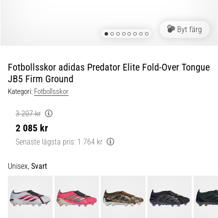
skor
från
Nike,
Byt färg
adidas
och
PUMA.
Var
Fotbollsskor adidas Predator Elite Fold-Over Tongue
en
JB5 Firm Ground
del
Kategori:
Fotbollsskor
av
varje
3 207 kr
match,
2 085 kr
mål
och…
Senaste lägsta pris:
1 764 kr
Unisex,
Svart
9. 6. 2025
•
3 min. läsning
Nike
Phantom