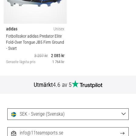
adidas
Unisex
Fotbollsskor adidas Predator Elite
Fold-Over Tongue JB5 Firm Ground
- Svart
3 207 kr
2 085 kr
Senaste lägsta pris
1 764 kr
Utmärkt
4.6 av 5
SEK - Sverige (Svenska)
info@11teamsports.se