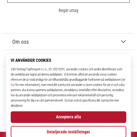
Begär uttag
Om oss
Kundtjänst
11teamsports.se
I över 16 år har vi varit dina lagkamrater, vilket ger dig de bästa och
senaste fotbollsprodukterna.
Facebook
Instagram
YouTube
TikTok