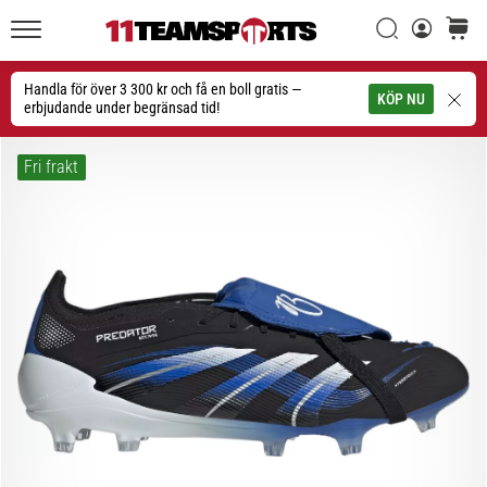
Sök
varuko
11teamsports.se
1. 7. 2025
•
Handla för över 3 300 kr och få en boll gratis —
Sök
KÖP NU
1 min. läsning
erbjudande under begränsad tid!
Play
for
Fri frakt
More
Victories
Rusta
dig
för
dam-
EM
2025
med
officiella
tröjor
och