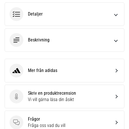
6
Detaljer
Upptäck
de
nya
Nike
Beskrivning
Phantom
6
fotbollsskorna
–
precision,
Mer från adidas
kontroll
adidas
och
kraft
i
Skriv en produktrecension
varje
Skriv en produktrecension
Vi vill gärna läsa din åsikt
beröring.
Perfekta
för
Frågor
spelare
Frågor
Fråga oss vad du vill