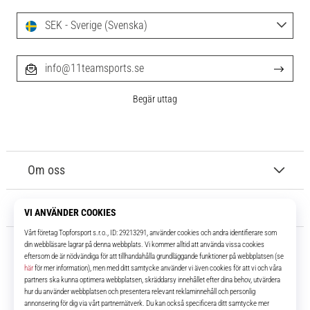
SEK - Sverige (Svenska)
info@11teamsports.se
Begär uttag
Om oss
Kundtjänst
11teamsports.se
I över 16 år har vi varit dina lagkamrater, vilket ger dig de bästa och
senaste fotbollsprodukterna.