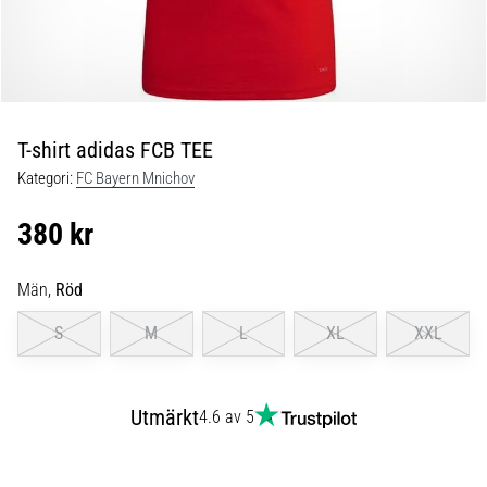
skor
från
Nike,
adidas
och
PUMA.
Var
T-shirt adidas FCB TEE
en
Kategori:
FC Bayern Mnichov
del
av
380 kr
varje
match,
mål
Män,
Röd
och…
S
M
L
XL
XXL
9. 6. 2025
•
Utmärkt
4.6 av 5
3 min. läsning
Nike
Phantom