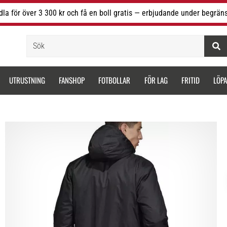
la för över 3 300 kr och få en boll gratis — erbjudande under begräns
Sök
UTRUSTNING
FANSHOP
FOTBOLLAR
FÖR LAG
FRITID
LÖP