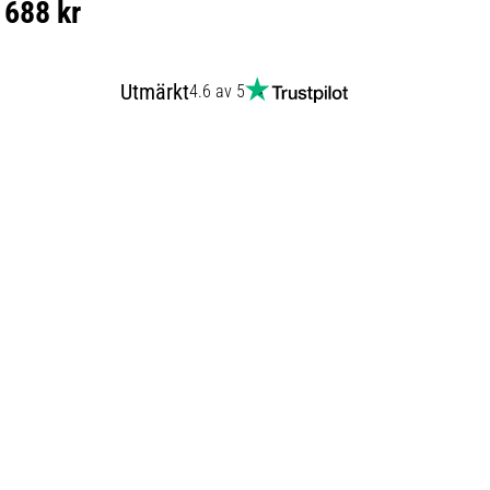
688 kr
Utmärkt
4.6 av 5