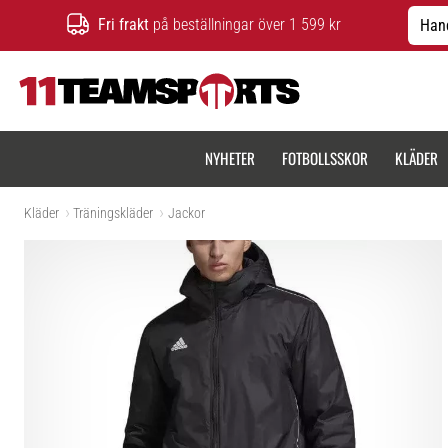
Fri frakt
på beställningar över 1 599 kr
Hand
11teamsports.se
NYHETER
FOTBOLLSSKOR
KLÄDER
Kläder
Träningskläder
Jackor