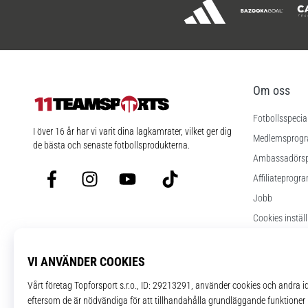
Om oss
Fotbollsspecia
11teamsports.se
I över 16 år har vi varit dina lagkamrater, vilket ger dig
Medlemsprog
de bästa och senaste fotbollsprodukterna.
Ambassadörs
Facebook
Instagram
YouTube
TikTok
Affiliateprogr
Jobb
Cookies instäl
Regler och vill