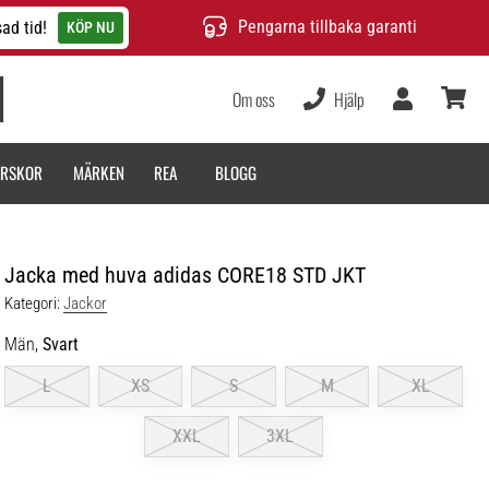
Pengarna tillbaka garanti
ad tid!
KÖP NU
Om oss
Hjälp
varukor
ARSKOR
MÄRKEN
REA
BLOGG
Jacka med huva adidas CORE18 STD JKT
Kategori:
Jackor
Män,
Svart
L
XS
S
M
XL
XXL
3XL