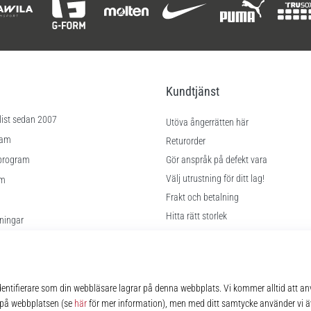
Kundtjänst
list sedan 2007
Utöva ångerrätten här
ram
Returorder
program
Gör anspråk på defekt vara
Välj utrustning för ditt lag!
am
Frakt och betalning
Hitta rätt storlek
lningar
Kontakt
kor
FAQ
Sekretesspolicy