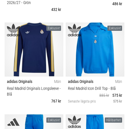
2026/27
- Grön
486 kr
432 kr
Exklusivt
Exklusivt
adidas Originals
Män
adidas Originals
Män
Real Madrid Originals Longsleeve
-
Real Madrid Icon Drill Top
- Blå
Blå
885 kr
575 kr
767 kr
Senaste lägsta pris
575 kr
Exklusivt
Hållbarhet