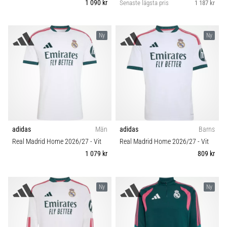
1 090 kr
Senaste lägsta pris
1 187 kr
Ny
Ny
adidas
Män
adidas
Barns
Real Madrid Home 2026/27
- Vit
Real Madrid Home 2026/27
- Vit
1 079 kr
809 kr
Ny
Ny