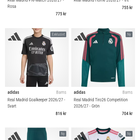
Real Madrid Pre-Match 2026/27
-
Real Madrid Home 2026/27
- Vit
Rosa
755 kr
775 kr
Exklusivt
Ny
adidas
Barns
adidas
Barns
Real Madrid Goalkeeper 2026/27
-
Real Madrid Tiro26 Competition
Svart
2026/27
- Grön
816 kr
704 kr
Ny
Ny