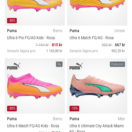
-30%
Puma
Barns
Puma
Unisex
Ultra 6 Pro FG/AG Kids
- Rosa
Ultra 6 Match FG/AG
- Rosa
1 164 kr
815 kr
952 kr
667 kr
Senaste lägsta pris
1 163,80 kr
Senaste lägsta pris
952,20 kr
Ny
Exklusivt
-30%
-13%
Puma
Barns
Puma
Män
Ultra 6 Match FG/AG Kids
- Rosa
Ultra 6 Ultimate City Attack Miami
FG
- Rosa