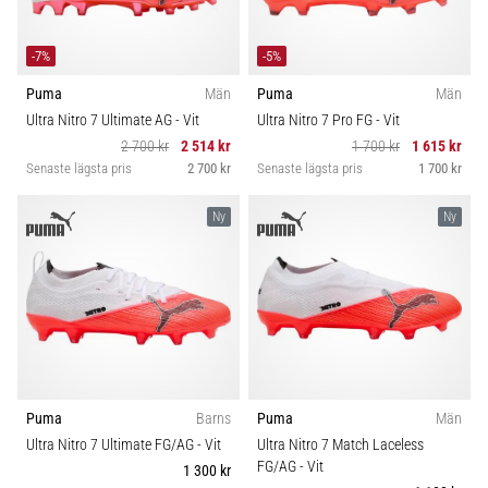
-7%
-5%
Puma
Män
Puma
Män
Ultra Nitro 7 Ultimate AG
- Vit
Ultra Nitro 7 Pro FG
- Vit
2 700 kr
2 514 kr
1 700 kr
1 615 kr
Senaste lägsta pris
2 700 kr
Senaste lägsta pris
1 700 kr
Ny
Ny
Puma
Barns
Puma
Män
Ultra Nitro 7 Ultimate FG/AG
- Vit
Ultra Nitro 7 Match Laceless
FG/AG
- Vit
1 300 kr