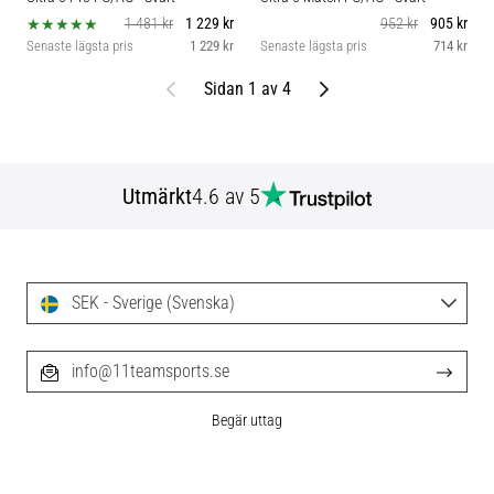
1 481 kr
1 229 kr
952 kr
905 kr
Senaste lägsta pris
1 229 kr
Senaste lägsta pris
714 kr
Föregående
Nästa
Sidan 1 av 4
Utmärkt
4.6 av 5
SEK - Sverige (Svenska)
info@11teamsports.se
Begär uttag