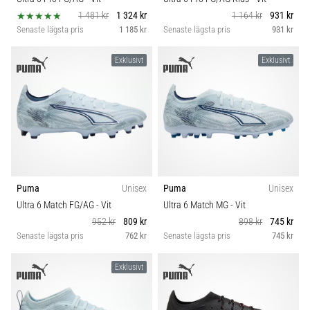
1 481 kr
1 324 kr
1 164 kr
931 kr
Senaste lägsta pris
1 185 kr
Senaste lägsta pris
931 kr
Exklusivt
Exklusivt
Puma
Unisex
Puma
Unisex
Ultra 6 Match FG/AG
- Vit
Ultra 6 Match MG
- Vit
952 kr
809 kr
898 kr
745 kr
Senaste lägsta pris
762 kr
Senaste lägsta pris
745 kr
Exklusivt