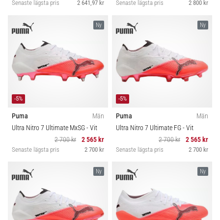
som…
Senaste lägsta pris
2 641,97 kr
Senaste lägsta pris
2 800 kr
Ny
Ny
Visa
alla
artiklar
-5%
-5%
Puma
Män
Puma
Män
Ultra Nitro 7 Ultimate MxSG
- Vit
Ultra Nitro 7 Ultimate FG
- Vit
2 700 kr
2 565 kr
2 700 kr
2 565 kr
Senaste lägsta pris
2 700 kr
Senaste lägsta pris
2 700 kr
Ny
Ny