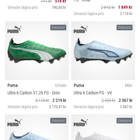
741 kr
518 kr
2 642 kr
1 849 kr
Senaste lägsta pris
740,60 kr
Senaste lägsta pris
2 114 kr
Exklusivt
Exklusivt
Puma
Unisex
Puma
Män
Ultra 6 Carbon V1.26 FG
- Grön
Ultra 6 Carbon FG
- Vit
3 170 kr
2 219 kr
2 959 kr
2 367 kr
Senaste lägsta pris
3 170,47 kr
Senaste lägsta pris
2 367 kr
Exklusivt
Exklusivt