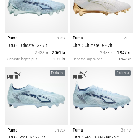
Puma
Unisex
Puma
Män
Ultra 6 Ultimate FG
- Vit
Ultra 6 Ultimate FG
- Vit
2 433 kr
2 061 kr
2 433 kr
1 947 kr
Senaste lägsta pris
1 980 kr
Senaste lägsta pris
1 947 kr
Exklusivt
Exklusivt
Puma
Unisex
Puma
Barns
Ultra 6 Pro FG/AG
- Vit
Ultra 6 Pro FG/AG Kids
- Vit