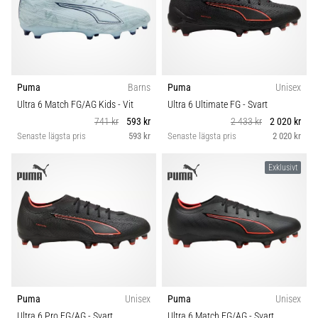
Puma
Barns
Puma
Unisex
Ultra 6 Match FG/AG Kids
- Vit
Ultra 6 Ultimate FG
- Svart
741 kr
593 kr
2 433 kr
2 020 kr
Senaste lägsta pris
593 kr
Senaste lägsta pris
2 020 kr
Exklusivt
Puma
Unisex
Puma
Unisex
Ultra 6 Pro FG/AG
- Svart
Ultra 6 Match FG/AG
- Svart