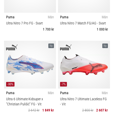
6
Upptäck
Puma
Män
Puma
Män
de
Ultra Nitro 7 Pro FG
- Svart
Ultra Nitro 7 Match FG/AG
- Svart
nya
1 700 kr
1 000 kr
Nike
Phantom
6
Ny
Ny
fotbollsskorna
–
precision,
kontroll
och
kraft
i
-30%
-7%
varje
beröring.
Puma
Män
Puma
Män
Perfekta
Ultra 6 Ultimate Kidsuper x
Ultra Nitro 7 Ultimate Laceless FG
för
"Christian Pulišić" FG
- Vit
- Vit
spelare
2 642 kr
1 849 kr
2 800 kr
2 607 kr