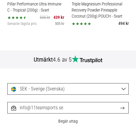
Pillar Performance Ultra Immune
Triple Magnesium Professional
C - Tropical (200g)
- Svart
Recovery Powder Pineapple
Coconut (200g) POUCH
- Svart
505 kr
439 kr
494 kr
Senaste lägsta pris
505 kr
Utmärkt
4.6 av 5
SEK - Sverige (Svenska)
info@11teamsports.se
Begär uttag