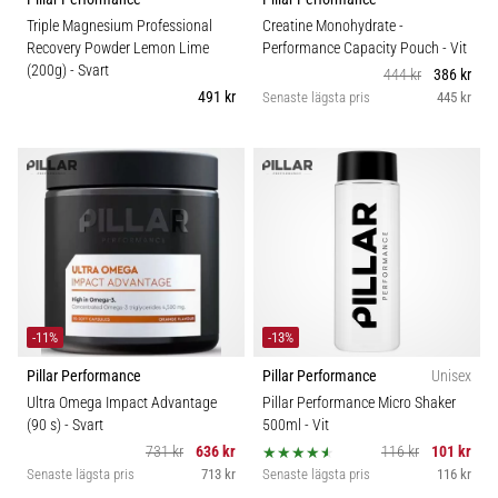
6
Triple Magnesium Professional
Creatine Monohydrate -
Recovery Powder Lemon Lime
Performance Capacity Pouch
- Vit
Upptäck
(200g)
- Svart
444 kr
386 kr
de
491 kr
Senaste lägsta pris
445 kr
nya
Nike
Phantom
6
fotbollsskorna
–
precision,
kontroll
och
kraft
-11%
-13%
i
varje
Pillar Performance
Pillar Performance
Unisex
beröring.
Ultra Omega Impact Advantage
Pillar Performance Micro Shaker
Perfekta
(90 s)
- Svart
500ml
- Vit
för
731 kr
636 kr
116 kr
101 kr
spelare
Senaste lägsta pris
713 kr
Senaste lägsta pris
116 kr