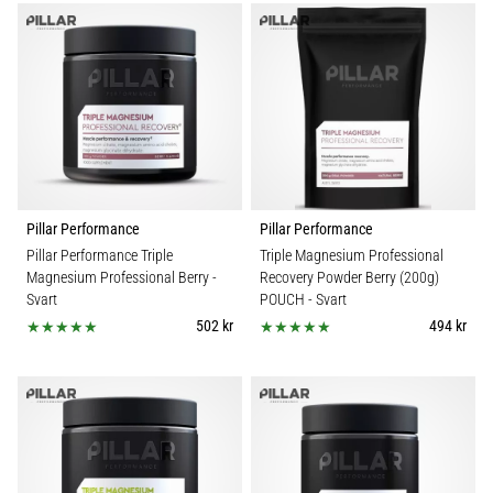
som…
Visa
alla
artiklar
Pillar Performance
Pillar Performance
Pillar Performance Triple
Triple Magnesium Professional
Magnesium Professional Berry
-
Recovery Powder Berry (200g)
Svart
POUCH
- Svart
502 kr
494 kr