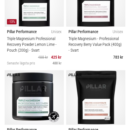
skor
från
Nike,
adidas
-13%
och
Pillar Performance
Unisex
Pillar Performance
Unisex
PUMA.
Var
Triple Magnesium Professional
Triple Magnesium - Professional
Recovery Powder Lemon Lime -
Recovery Berry Value Pack (400g)
en
Pouch (200g)
- Svart
- Svart
del
488 kr
425 kr
783 kr
av
Senaste lägsta pris
488 kr
varje
match,
mål
och…
9. 6. 2025
•
3 min. läsning
Nike
Phantom
Pillar Performance
Pillar Performance