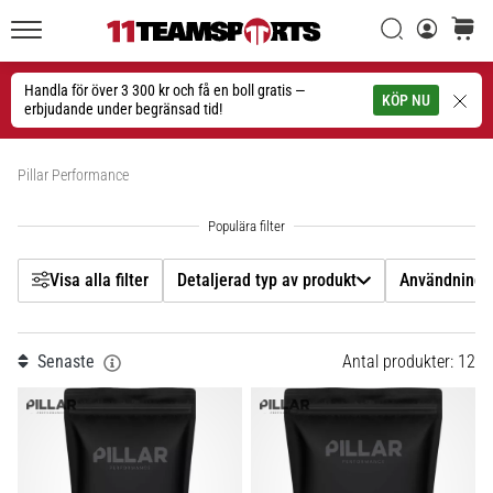
Filtr
Sök
varuko
11teamsports.se
1. 7. 2025
•
Handla för över 3 300 kr och få en boll gratis —
Sök
KÖP NU
1 min. läsning
erbjudande under begränsad tid!
Detaljerad typ av produkt
Play
Visa produkter
for
Pillar Performance
Användning
More
Victories
Pris
Rusta
dig
Visa alla filter
Detaljerad typ av produkt
Användning
för
Färg
dam-
EM
Senaste
Antal produkter: 12
Vikt (g)
2025
med
officiella
tröjor
och