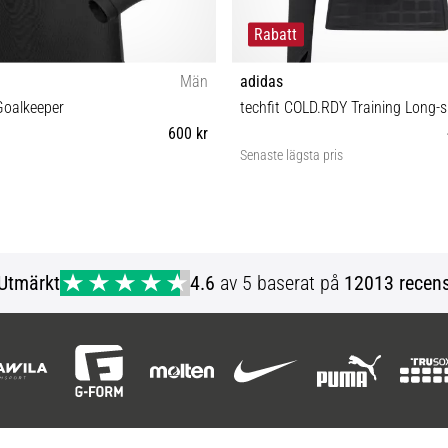
Rabatt
Män
adidas
Goalkeeper
techfit COLD.RDY Training Long-s
600 kr
Senaste lägsta pris
S XL
L XXL
Utmärkt
4.6
av 5 baserat på
12013 recens