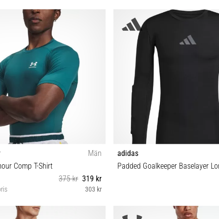
S M
3XL
r
Män
adidas
our Comp T-Shirt
Padded Goalkeeper Baselayer Lo
375 kr
319 kr
ris
303 kr
XS S M L XL XXL 3XL
XS S M L XL XXL