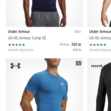
Under Armour
Män
Under Armou
UA HG Armour Comp SS
UA HG Armou
375 kr
300 kr
Senaste lägsta pris
300 kr
Senaste lägsta p
XS S M L XL XXL 3XL 4XL
Ny