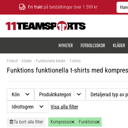
Fri frakt
på beställningar över 1 599 kr
Hand
11teamsports.se
NYHETER
FOTBOLLSSKOR
KLÄDER
Fotboll
Kläder
Funktionella kläder
T-shirts
Funktions funktionella t-shirts med kompre
Kön
Produktkategori
Detaljerad typ av 
Idrottsgren
Visa alla filter
Ta bort alla filter
Kompressiv
Funktions