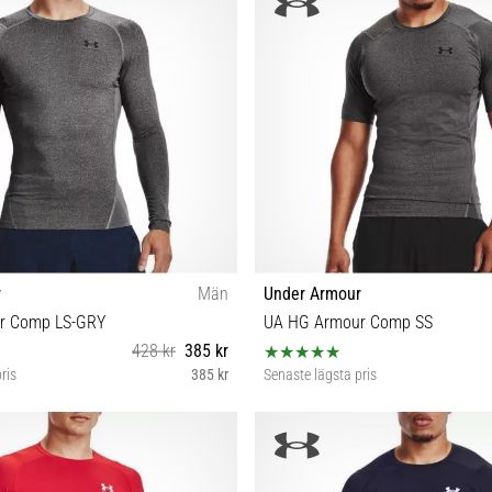
r
Män
Under Armour
r Comp LS-GRY
UA HG Armour Comp SS
428 kr
385 kr
ris
385 kr
Senaste lägsta pris
XS S M L XL XXL 3XL
XS S M L XL XXL 3XL 4