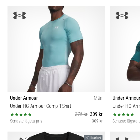
3XL
Under Armour
Män
Under Armou
Under HG Armour Comp T-Shirt
Under HG Arm
375 kr
309 kr
Senaste lägsta pris
309 kr
Senaste lägsta p
S M L XL XXL
Hållbarhet