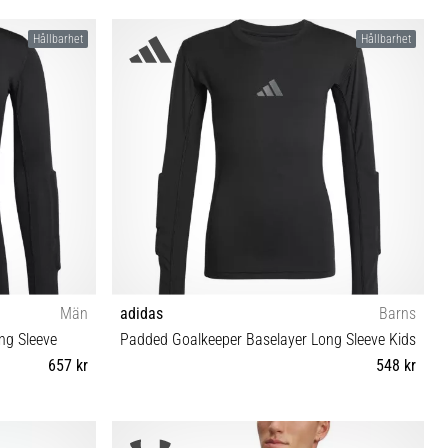
XS S M L XL XXL 3XL
Hållbarhet
Hållbarhet
Män
adidas
Barns
ng Sleeve
Padded Goalkeeper Baselayer Long Sleeve Kids
657 kr
548 kr
XS (123-128 cm) S (135-140 cm) M (147-152 cm) L