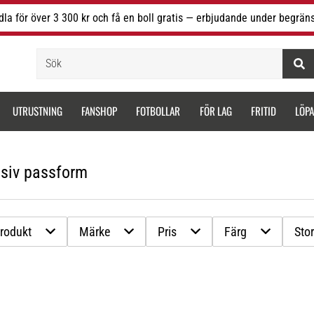
la för över 3 300 kr och få en boll gratis — erbjudande under begräns
Sök
UTRUSTNING
FANSHOP
FOTBOLLAR
FÖR LAG
FRITID
LÖP
ssiv passform
produkt
Märke
Pris
Färg
Stor