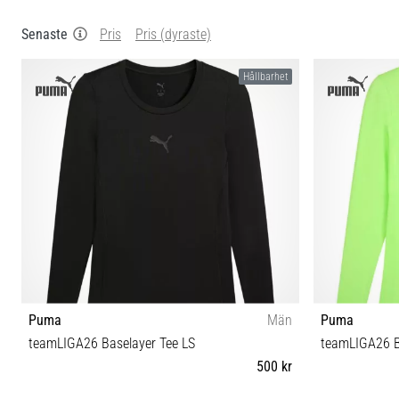
Senaste
Pris
Pris (dyraste)
Hållbarhet
Puma
Män
Puma
teamLIGA26 Baselayer Tee LS
teamLIGA26 B
500 kr