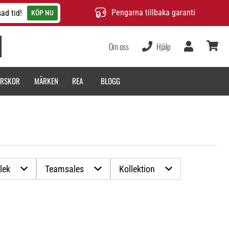
Pengarna tillbaka garanti
ad tid!
KÖP NU
Om oss
Hjälp
varukor
ARSKOR
MÄRKEN
REA
BLOGG
lek
Teamsales
Kollektion