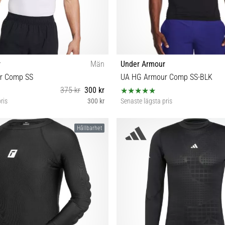
r
Män
Under Armour
r Comp SS
UA HG Armour Comp SS-BLK
375 kr
300 kr
ris
300 kr
Senaste lägsta pris
XS S M L XL XXL 3XL
XS S M L XL XXL 3XL 4
Hållbarhet