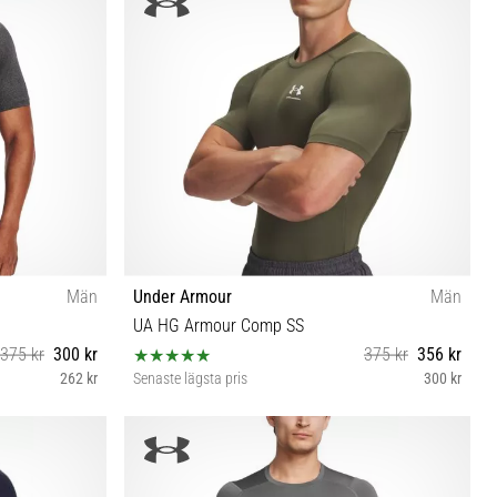
(159-164 cm) XL (165-176 cm)
Män
Under Armour
Män
UA HG Armour Comp SS
375 kr
300 kr
375 kr
356 kr
262 kr
Senaste lägsta pris
300 kr
XL
XXL