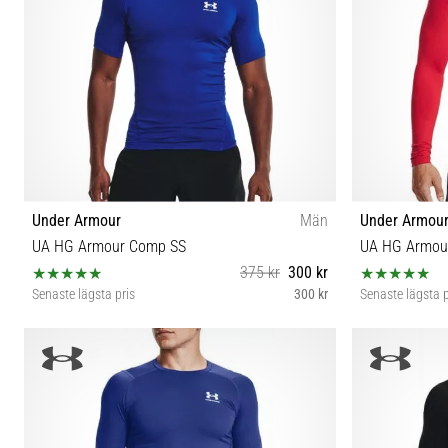
Under Armour
Män
Under Armou
UA HG Armour Comp SS
UA HG Armou
375 kr
300 kr
Senaste lägsta pris
300 kr
Senaste lägsta p
XL XXL 3XL