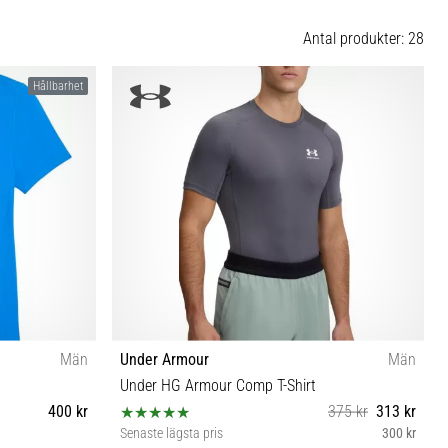
Antal produkter: 28
Hållbarhet
Män
Under Armour
Män
Under HG Armour Comp T-Shirt
400 kr
375 kr
313 kr
Senaste lägsta pris
300 kr