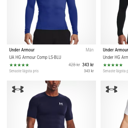
Under Armour
Män
Under Armou
UA HG Armour Comp LS-BLU
Under HG Ar
428 kr
343 kr
Senaste lägsta pris
343 kr
Senaste lägsta p
M L XL XXL 3XL
XS S M