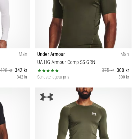
Män
Under Armour
Män
UA HG Armour Comp SS-GRN
428 kr
342 kr
375 kr
300 kr
342 kr
Senaste lägsta pris
300 kr
XL
XXL XS S M L XL 3XL