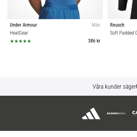
Under Armour
Män
Reusch
HeatGear
Soft Padded 
386 kr
S M L XL XXL
Våra kunder säger