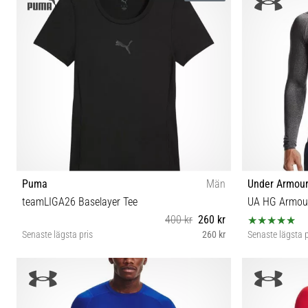
Puma
Män
Under Armou
teamLIGA26 Baselayer Tee
UA HG Armou
400 kr
260 kr
Senaste lägsta pris
260 kr
Senaste lägsta p
XS S M L XL XXL 3XL