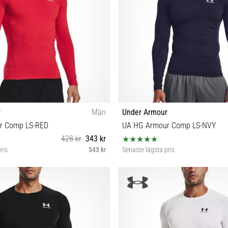
r
Män
Under Armour
r Comp LS-RED
UA HG Armour Comp LS-NVY
428 kr
343 kr
ris
343 kr
Senaste lägsta pris
S M L XL XXL 3XL
XS S M L XL XXL