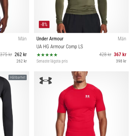
-8%
Män
Under Armour
Män
UA HG Armour Comp LS
375 kr
262 kr
428 kr
367 kr
262 kr
Senaste lägsta pris
398 kr
XL
XXL XS S M L XL 3XL 4XL
Hållbarhet