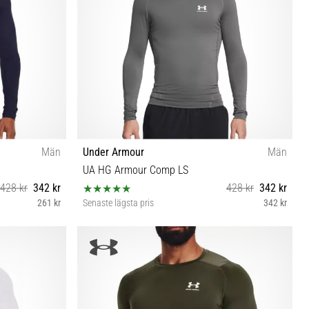
Män
Under Armour
Män
UA HG Armour Comp LS
428 kr
342 kr
428 kr
342 kr
261 kr
Senaste lägsta pris
342 kr
XS S M L XL XXL 3XL