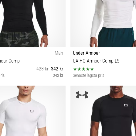
r
Män
Under Armour
mour Comp
UA HG Armour Comp LS
428 kr
342 kr
ris
342 kr
Senaste lägsta pris
 L XL XXL 3XL 4XL LGT XXXLT
XS S M L XL XXL 3XL 4