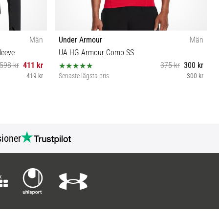
Män
Under Armour
Män
leeve
UA HG Armour Comp SS
598 kr
411 kr
375 kr
300 kr
419 kr
Senaste lägsta pris
300 kr
M XL XXL
ioner