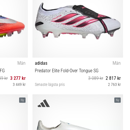
Män
adidas
Män
 FG
Predator Elite Fold-Over Tongue SG
49 kr
3 277 kr
3 089 kr
2 817 kr
3 449 kr
Senaste lägsta pris
2 763 kr
42 42⅔ 43⅓
Ny
Ny