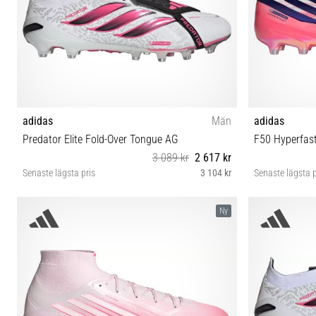
adidas
Män
adidas
Predator Elite Fold-Over Tongue AG
F50 Hyperfast
3 089 kr
2 617 kr
Senaste lägsta pris
3 104 kr
Senaste lägsta p
40 42 42⅔ 43⅓ 44 44⅔ 46⅔
43⅓
Ny