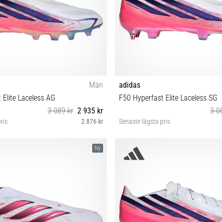
Män
adidas
 Elite Laceless AG
F50 Hyperfast Elite Laceless SG
3 089 kr
2 935 kr
3 0
ris
2 876 kr
Senaste lägsta pris
 44 45⅓ 46 46⅔ 47⅓ 48
39⅓ 40 40⅔ 41⅓ 42 42⅔ 43⅓ 44
Ny
46⅔ 47⅓ 48