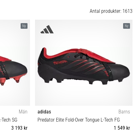
Antal produkter: 1613
Ny
Ny
Män
adidas
Barns
L-Tech SG
Predator Elite Fold-Over Tongue L-Tech FG
3 193 kr
1 549 kr