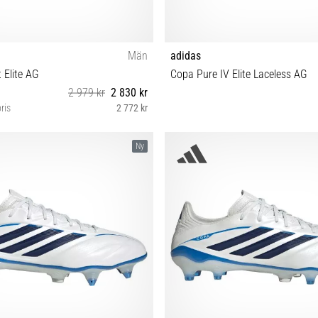
Män
adidas
 Elite AG
Copa Pure IV Elite Laceless AG
2 979 kr
2 830 kr
ris
2 772 kr
⅔ 43⅓ 44 44⅔ 45⅓ 46 46⅔ 47⅓
42 42⅔ 43⅓ 44 44⅔ 45⅓ 
Ny