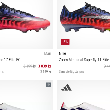
-5%
Män
Nike
or 17 Elite FG
Zoom Mercurial Superfly 11 Elite
3 199 kr
3 039 kr
3 4
ris
3 199 kr
Senaste lägsta pris
44 44½ 45½
44 44½
Ny