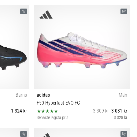
 43⅓ 44 44⅔
35½ 36 36⅔ 37⅓ 38 38⅔
Ny
Ny
Barns
adidas
Män
F50 Hyperfast EVO FG
1 324 kr
3 309 kr
3 081 kr
Senaste lägsta pris
3 328 kr
35½ 36 36⅔ 37⅓
38⅔ 39⅓ 40 40⅔ 41⅓ 42 42⅔ 43⅓ 44 44⅔ 45⅓
Ny
Ny