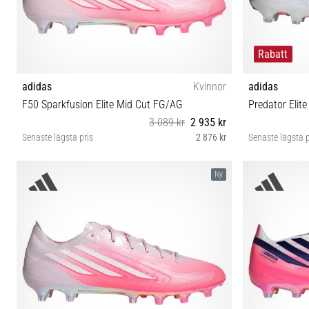
Rabatt
adidas
Kvinnor
adidas
F50 Sparkfusion Elite Mid Cut FG/AG
Predator Elit
3 089 kr
2 935 kr
Senaste lägsta pris
2 876 kr
Senaste lägsta p
35½ 36 36⅔ 37⅓ 38 38⅔ 39⅓ 40 40⅔ 41⅓ 42 42⅔
39⅓ 40 40⅔
Ny
43⅓