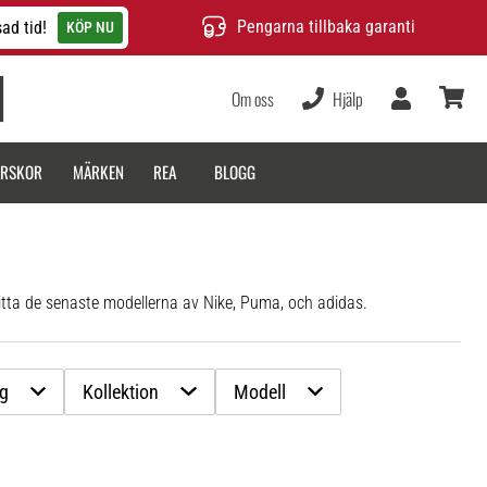
Pengarna tillbaka garanti
ad tid!
KÖP NU
Om oss
Hjälp
varukor
ARSKOR
MÄRKEN
REA
BLOGG
itta de senaste modellerna av Nike, Puma, och adidas.
rg
Kollektion
Modell