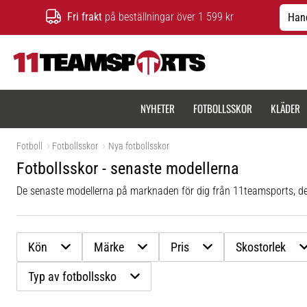
Fri frakt
på beställningar över 1 599 kr
Hand
11teamsports.se
NYHETER
FOTBOLLSSKOR
KLÄDER
Fotboll
Fotbollsskor
Nya fotbollsskor
Fotbollsskor - senaste modellerna
De senaste modellerna på marknaden för dig från 11teamsports, den
Kön
Märke
Pris
Skostorlek
Typ av fotbollssko