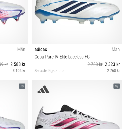
Män
adidas
Män
Copa Pure IV Elite Laceless FG
89 kr
2 588 kr
2 758 kr
2 323 kr
3 104 kr
Senaste lägsta pris
2 768 kr
 44⅔ 45⅓ 46
40 40⅔ 41⅓ 42 42⅔ 43⅓ 44 44⅔ 45⅓ 46 46⅔
Ny
Ny
47⅓ 48