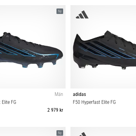
 39⅓ 40 40⅔ 41⅓ 42 42⅔ 43⅓ 44
38 38⅔ 39⅓ 40 40⅔ 41⅓ 42 42⅔
Ny
 45⅓ 46 46⅔ 47⅓ 48 48⅔
45⅓ 46
Män
adidas
 Elite FG
F50 Hyperfast Elite FG
2 979 kr
 41⅓ 42 42⅔ 43⅓ 44 44⅔ 45⅓ 46
29 30 30½ 31 31½ 32 33 33½ 34 35 
Ny