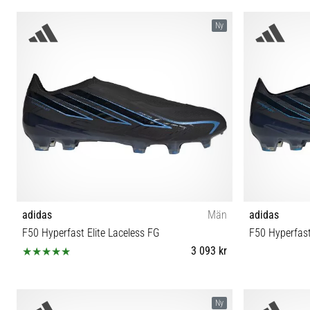
37⅓ 38 38⅔ 39⅓ 40 40⅔ 41⅓ 42 42⅔ 43⅓ 44
37⅓ 38 38⅔
Ny
44⅔ 45⅓ 46 46⅔ 47⅓ 48 48⅔
44⅔
adidas
Män
adidas
F50 Hyperfast Elite Laceless FG
F50 Hyperfast
3 093 kr
39⅓ 40 40⅔ 41⅓ 42 42⅔ 43⅓ 44 44⅔ 45⅓ 46
39⅓ 40 40⅔
Ny