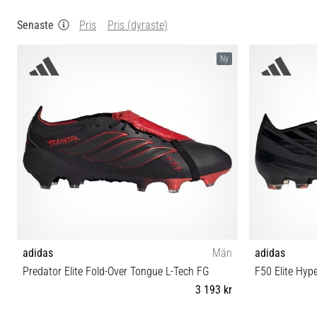
Senaste
Pris
Pris (dyraste)
Ny
adidas
Män
adidas
Predator Elite Fold-Over Tongue L-Tech FG
F50 Elite Hyp
3 193 kr