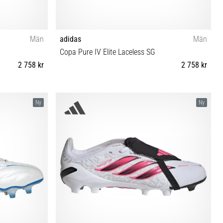
Män
adidas
Män
Copa Pure IV Elite Laceless SG
2 758 kr
2 758 kr
46⅔ 47⅓
41⅓ 42 42⅔ 43⅓ 44 44⅔ 46 46⅔
Ny
Ny