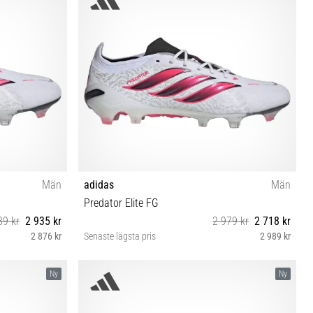
46 46⅔ 47⅓ 48
Män
adidas
Män
Predator Elite FG
89 kr
2 935 kr
2 979 kr
2 718 kr
2 876 kr
Senaste lägsta pris
2 989 kr
47⅓
39⅓ 40 40⅔ 41⅓ 42 42⅔ 43⅓ 44 44⅔ 45⅓ 46⅔
Ny
Ny
47⅓