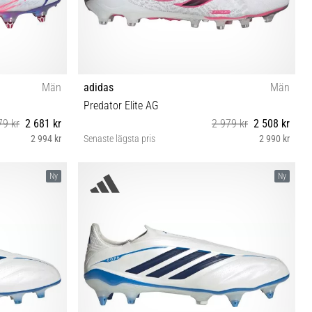
Män
adidas
Män
Predator Elite AG
79 kr
2 681 kr
2 979 kr
2 508 kr
2 994 kr
Senaste lägsta pris
2 990 kr
 45⅓ 46 46⅔
40 40⅔ 41⅓ 42 42⅔ 43⅓ 44 44⅔ 45⅓ 46 46⅔
Ny
Ny
47⅓