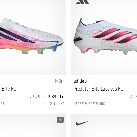
46⅔ 47⅓ 48
38 38⅔
Män
adidas
 Elite FG
Predator Elite Laceless FG
2 979 kr
2 830 kr
3 0
ris
2 985 kr
Senaste lägsta pris
 41⅓ 42 42⅔ 43⅓ 44 44⅔ 45⅓ 46
41⅓ 42 42⅔ 43⅓ 46⅔ 
Ny
46⅔ 47⅓ 48