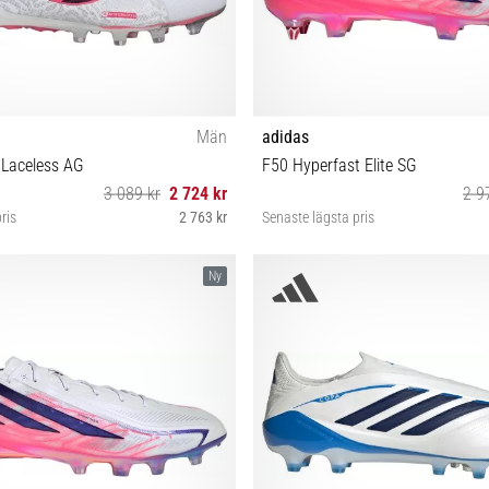
Män
adidas
e Laceless AG
F50 Hyperfast Elite SG
3 089 kr
2 724 kr
2 9
ris
2 763 kr
Senaste lägsta pris
 42 42⅔ 43⅓ 44 44⅔ 45⅓ 46 46⅔
39⅓ 40 41⅓ 42 42⅔ 43⅓ 44 44⅔
Ny
47⅓ 48
47⅓ 48