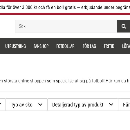
la för över 3 300 kr och få en boll gratis — erbjudande under begräns
Sök
UTRUSTNING
FANSHOP
FOTBOLLAR
FÖR LAG
FRITID
LÖP
 största online-shoppen som specialiserat sig på fotboll! Här kan du h
Typ av sko
Detaljerad typ av produkt
Fä