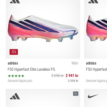
46⅔ 47⅓ 48
-5%
adidas
Män
adidas
F50 Hyperfast Elite Laceless FG
F50 Hyperfast
3 096 kr
2 941 kr
Senaste lägsta pris
3 096 kr
Senaste lägsta p
40 42 42⅔ 43⅓ 44 44⅔ 45⅓ 46 46⅔ 47⅓ 48
39⅓ 40 40⅔
Ny