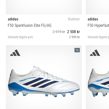
adidas
Kvinnor
adidas
F50 Sparkfusion Elite FG/AG
F50 Hyperfast
2 979 kr
2 508 kr
Senaste lägsta pris
2 990 kr
Senaste lägsta p
35½ 36 36⅔ 37⅓ 38 38⅔ 39⅓ 40 40⅔
40 42 42
Ny