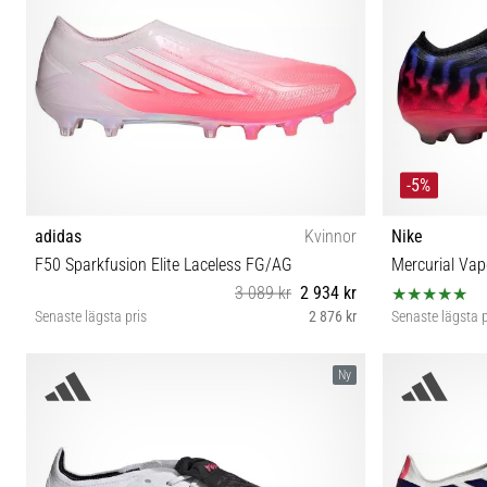
-5%
adidas
Kvinnor
Nike
F50 Sparkfusion Elite Laceless FG/AG
Mercurial Vap
3 089 kr
2 934 kr
Senaste lägsta pris
2 876 kr
Senaste lägsta p
37⅓ 38⅔ 39⅓ 40 40⅔ 41⅓ 42
Ny