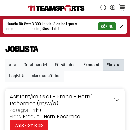
Sök
varuko
11teamsports.se
1. 7. 2025
•
Handla för över 3 300 kr och få en boll gratis —
Sök
KÖP NU
1 min. läsning
erbjudande under begränsad tid!
Play
for
JOBLISTA
More
Victories
alla
Detaljhandel
Försäljning
Ekonomi
Skriv ut
Rusta
dig
Logistik
Marknadsföring
för
dam-
EM
Asistent/ka tisku - Praha - Horní
2025
Počernice (m/w/d)
med
Kategori:
Print
officiella
Plats:
Prague - Horní Počernice
tröjor
och
Ansök om jobb