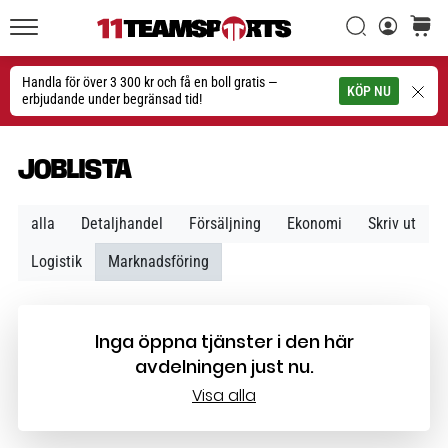
Sök
varuko
11teamsports.se
1. 7. 2025
•
Handla för över 3 300 kr och få en boll gratis —
Sök
KÖP NU
1 min. läsning
erbjudande under begränsad tid!
Play
for
JOBLISTA
More
Victories
alla
Detaljhandel
Försäljning
Ekonomi
Skriv ut
Rusta
dig
Logistik
Marknadsföring
för
dam-
EM
Inga öppna tjänster i den här
2025
med
avdelningen just nu.
officiella
Visa alla
tröjor
och