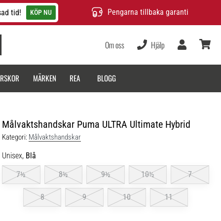
Pengarna tillbaka garanti
ad tid!
KÖP NU
Om oss
Hjälp
varukor
ARSKOR
MÄRKEN
REA
BLOGG
Målvaktshandskar Puma ULTRA Ultimate Hybrid
Kategori:
Målvaktshandskar
Unisex,
Blå
7½
8½
9½
10½
7
8
9
10
11