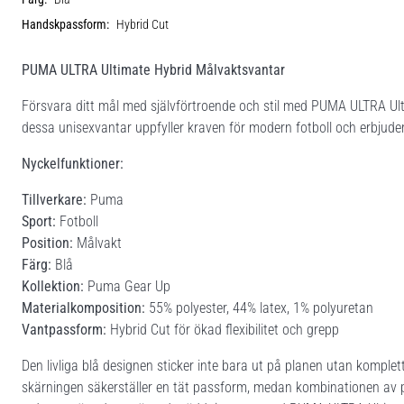
Handskpassform:
Hybrid Cut
PUMA ULTRA Ultimate Hybrid Målvaktsvantar
Försvara ditt mål med självförtroende och stil med PUMA ULTRA Ul
dessa unisexvantar uppfyller kraven för modern fotboll och erbjuder
Nyckelfunktioner:
Tillverkare:
Puma
Sport:
Fotboll
Position:
Målvakt
Färg:
Blå
Kollektion:
Puma Gear Up
Materialkomposition:
55% polyester, 44% latex, 1% polyuretan
Vantpassform:
Hybrid Cut för ökad flexibilitet och grepp
Den livliga blå designen sticker inte bara ut på planen utan komplet
skärningen säkerställer en tät passform, medan kombinationen av po