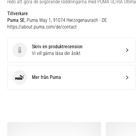
redo att göra de avgörande räddningarna med PUMA ULTRA Ultimat
Tillverkare
Puma SE
, Puma Way 1, 91074 Herzogenaurach - DE
https://about.puma.com/de/contact
Skriv en produktrecension
Skriv en produktrecension
Vi vill gärna läsa din åsikt
Mer från Puma
Puma