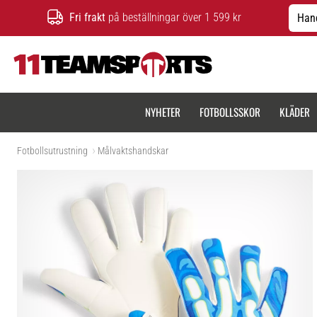
Fri frakt
på beställningar över 1 599 kr
Hand
11teamsports.se
NYHETER
FOTBOLLSSKOR
KLÄDER
Fotbollsutrustning
Målvaktshandskar