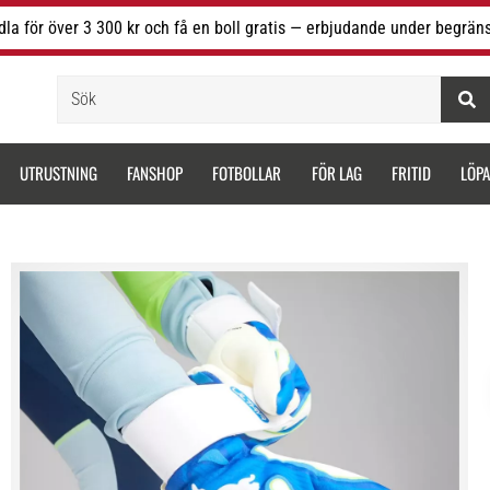
la för över 3 300 kr och få en boll gratis — erbjudande under begräns
Sök
UTRUSTNING
FANSHOP
FOTBOLLAR
FÖR LAG
FRITID
LÖP