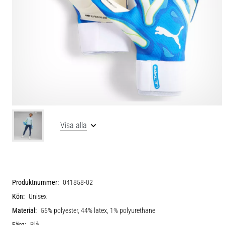
Visa alla
Produktnummer:
041858-02
Kön:
Unisex
Material:
55% polyester, 44% latex, 1% polyurethane
Färg:
Blå