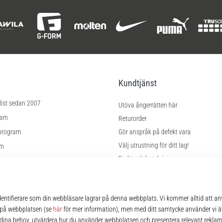
Kundtjänst
list sedan 2007
Utöva ångerrätten här
ram
Returorder
program
Gör anspråk på defekt vara
Välj utrustning för ditt lag!
am
Frakt och betalning
Hitta rätt storlek
lningar
Kontakt
kor
FAQ
Sekretesspolicy