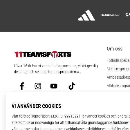
Om oss
Fotbollsspecia
11teamsports.se
I över 16 år har vi varit dina lagkamrater, vilket ger dig
Medlemsprog
de bästa och senaste fotbollsprodukterna.
Ambassadörs
Facebook
Instagram
YouTube
TikTok
Affiliateprogr
Jobb
Cookies instäl
Regler och vill