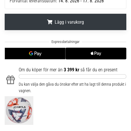
Förväntat leveransdatum:
14. 8. 2026 - 17. 8. 2026
6
Upptäck
de
Lägg i varukorg
nya
Nike
.
.
.
Phantom
6
fotbollsskorna
–
precision,
Om du köper för mer än
3 399 kr
så får du en present
kontroll
och
Du kan välja den gåva du önskar efter att ha lagt till denna produkt i
kraft
vagnen.
i
varje
beröring.
Perfekta
för
spelare