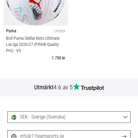
Puma
Unisex
Boll Puma Stellar Nitro Ultimate
LaLiga 2026/27 (FIFA® Quality
Pro)
- Vit
1 750 kr
Utmärkt
4.6 av 5
SEK - Sverige (Svenska)
info@11teamsports.se