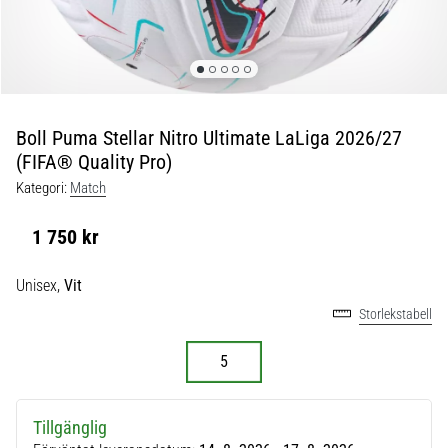
skor
från
Nike,
adidas
och
PUMA.
Var
Boll Puma Stellar Nitro Ultimate LaLiga 2026/27
en
(FIFA® Quality Pro)
del
Kategori:
Match
av
varje
1 750 kr
match,
mål
Unisex,
Vit
och…
Storlekstabell
9. 6. 2025
5
•
3 min. läsning
Nike
Tillgänglig
Phantom