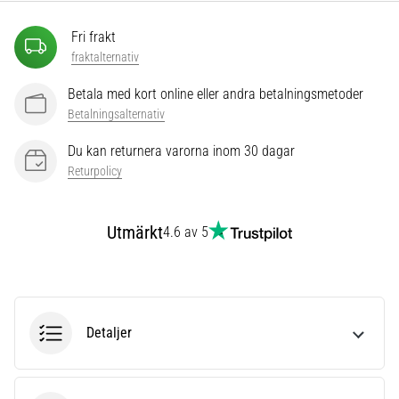
som…
Fri frakt
fraktalternativ
Visa
alla
Betala med kort online eller andra betalningsmetoder
artiklar
Betalningsalternativ
Du kan returnera varorna inom 30 dagar
Returpolicy
Utmärkt
4.6 av 5
Detaljer