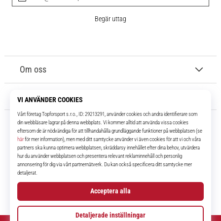
Begär uttag
Om oss
Kundtjänst
11teamsports.se
I över 16 år har vi varit dina lagkamrater, vilket ger dig de bästa och
senaste fotbollsprodukterna.
Facebook
Instagram
YouTube
TikTok