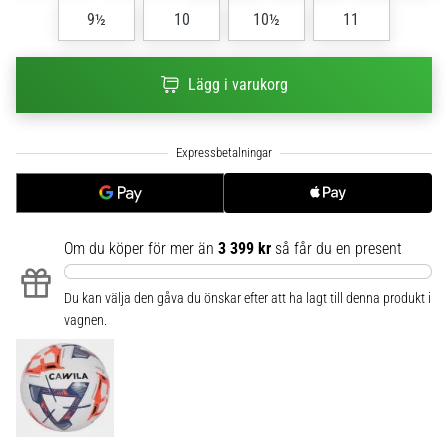
6
9½
10
10½
11
Upptäck
de
Lägg i varukorg
nya
Nike
Phantom
6
fotbollsskorna
–
precision,
Om du köper för mer än
3 399 kr
så får du en present
kontroll
och
kraft
Du kan välja den gåva du önskar efter att ha lagt till denna produkt i
i
vagnen.
varje
beröring.
Perfekta
för
spelare