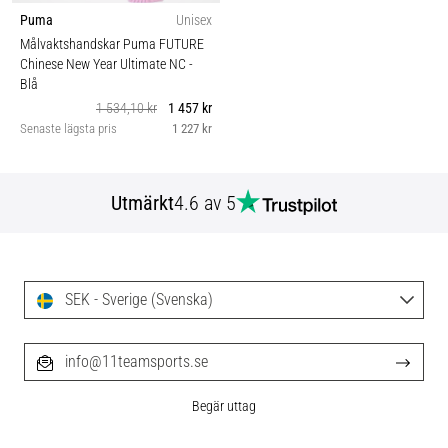
Puma
Unisex
Målvaktshandskar Puma FUTURE
Chinese New Year Ultimate NC
-
Blå
1 534,10 kr
1 457 kr
Senaste lägsta pris
1 227 kr
Utmärkt
4.6 av 5
SEK - Sverige (Svenska)
info@11teamsports.se
Begär uttag