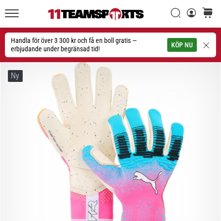
Sök
varuko
11teamsports.se
1. 7. 2025
•
Handla för över 3 300 kr och få en boll gratis —
Sök
KÖP NU
1 min. läsning
erbjudande under begränsad tid!
Play
for
Ny
More
Victories
Rusta
dig
för
dam-
EM
2025
med
officiella
tröjor
och