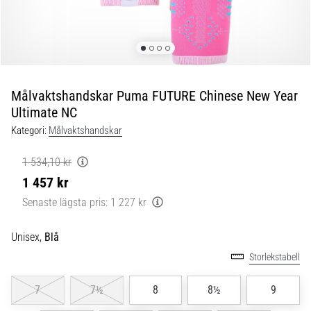
skor
från
Nike,
adidas
och
PUMA.
Var
Målvaktshandskar Puma FUTURE Chinese New Year
en
Ultimate NC
del
Kategori:
Målvaktshandskar
av
varje
1 534,10 kr
match,
1 457 kr
mål
och…
Senaste lägsta pris:
1 227 kr
Unisex,
Blå
9. 6. 2025
•
Storlekstabell
3 min. läsning
7
7½
8
8½
9
Nike
Phantom