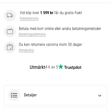
som…
Vid köp över
1 599 kr
får du gratis frakt
Visa
fraktalternativ
alla
Betala med kort online eller andra betalningsmetoder
artiklar
Betalningsalternativ
Du kan returnera varorna inom 30 dagar
Returpolicy
Utmärkt
4.6 av 5
Detaljer