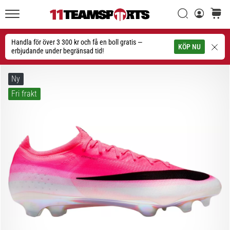
Sök
varuko
11teamsports.se
1. 7. 2025
•
Handla för över 3 300 kr och få en boll gratis —
Sök
KÖP NU
1 min. läsning
erbjudande under begränsad tid!
Play
for
Ny
More
Fri frakt
Victories
Rusta
dig
för
dam-
EM
2025
med
officiella
tröjor
och