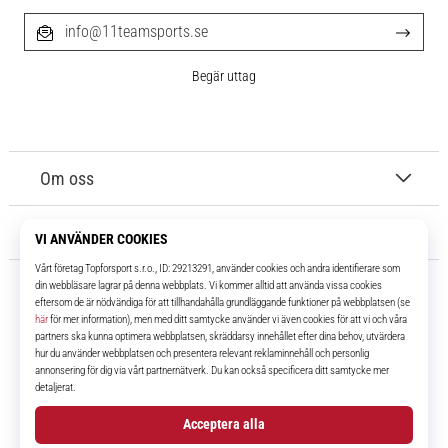
info@11teamsports.se
Begär uttag
Om oss
Kundtjänst
11teamsports.se
I över 16 år har vi varit dina lagkamrater, vilket ger dig de bästa och
senaste fotbollsprodukterna.
Facebook
Instagram
YouTube
TikTok