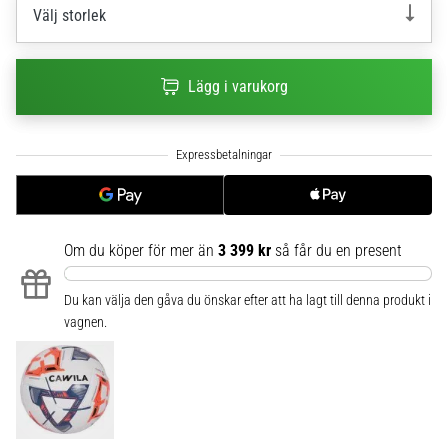
Välj storlek
6
Upptäck
de
Lägg i varukorg
nya
Nike
Phantom
6
fotbollsskorna
–
precision,
Om du köper för mer än
3 399 kr
så får du en present
kontroll
och
kraft
Du kan välja den gåva du önskar efter att ha lagt till denna produkt i
i
vagnen.
varje
beröring.
Perfekta
för
spelare