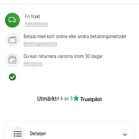
som…
Fri frakt
Visa
fraktalternativ
alla
artiklar
Betala med kort online eller andra betalningsmetoder
Betalningsalternativ
Du kan returnera varorna inom 30 dagar
Returpolicy
Utmärkt
4.6 av 5
Detaljer