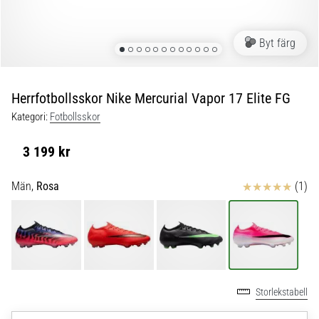
skor
från
Nike,
Byt färg
adidas
och
PUMA.
Var
Herrfotbollsskor Nike Mercurial Vapor 17 Elite FG
en
Kategori:
Fotbollsskor
del
av
3 199 kr
varje
match,
Recensioner
Män,
Rosa
(1)
mål
och…
9. 6. 2025
•
3 min. läsning
Storlekstabell
Nike
Phantom