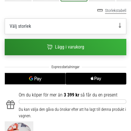
6
Storlekstabell
Upptäck
de
Välj storlek
nya
Nike
Phantom
Lägg i varukorg
6
fotbollsskorna
–
precision,
kontroll
och
kraft
i
Om du köper för mer än
3 399 kr
så får du en present
varje
beröring.
Du kan välja den gåva du önskar efter att ha lagt till denna produkt i
Perfekta
vagnen.
för
spelare