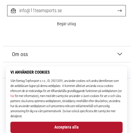
info@11teamsports.se
Begär uttag
Om oss
Kundtjänst
11teamsports.se
I över 16 år har vi varit dina lagkamrater, vilket ger dig de bästa och
senaste fotbollsprodukterna.
Facebook
Instagram
YouTube
TikTok