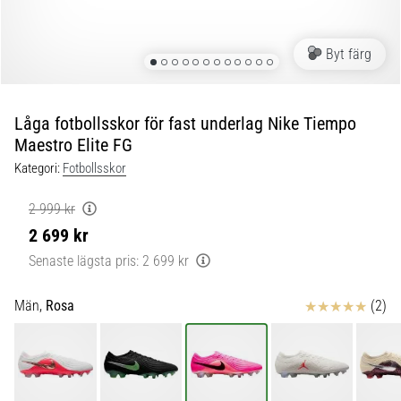
skor
från
Nike,
Byt färg
adidas
och
PUMA.
Var
Låga fotbollsskor för fast underlag Nike Tiempo
en
Maestro Elite FG
del
Kategori:
Fotbollsskor
av
varje
2 999 kr
match,
2 699 kr
mål
och…
Senaste lägsta pris:
2 699 kr
Recensioner
Män,
Rosa
(2)
9. 6. 2025
•
3 min. läsning
Nike
Phantom