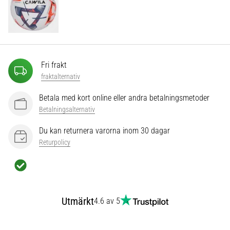
som…
Visa
alla
artiklar
Fri frakt
fraktalternativ
Betala med kort online eller andra betalningsmetoder
Betalningsalternativ
Du kan returnera varorna inom 30 dagar
Returpolicy
Utmärkt
4.6 av 5