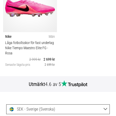
Nike
Män
Låga fotbollsskor för fast underlag
Nike Tiempo Maestro Elite FG
-
Rosa
2 999 kr
2 699 kr
Senaste lägsta pris
2 699 kr
Utmärkt
4.6 av 5
SEK - Sverige (Svenska)