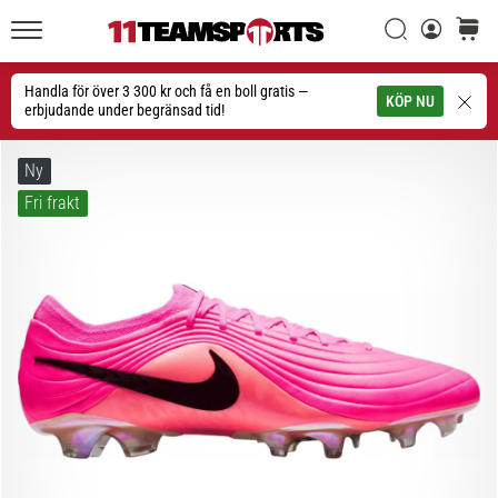
Sök
varuko
11teamsports.se
1. 7. 2025
•
Handla för över 3 300 kr och få en boll gratis —
Sök
KÖP NU
1 min. läsning
erbjudande under begränsad tid!
Play
for
Ny
More
Fri frakt
Victories
Rusta
dig
för
dam-
EM
2025
med
officiella
tröjor
och