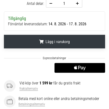
Antal delar:
6
Upptäck
de
Tillgänglig
nya
Förväntat leveransdatum:
14. 8. 2026 - 17. 8. 2026
Nike
Phantom
6
Lägg i varukorg
fotbollsskorna
–
.
.
.
precision,
kontroll
och
kraft
i
varje
Vid köp över
1 599 kr
får du gratis frakt
beröring.
fraktalternativ
Perfekta
för
Betala med kort online eller andra betalningsmetoder
spelare
Betalningsalternativ