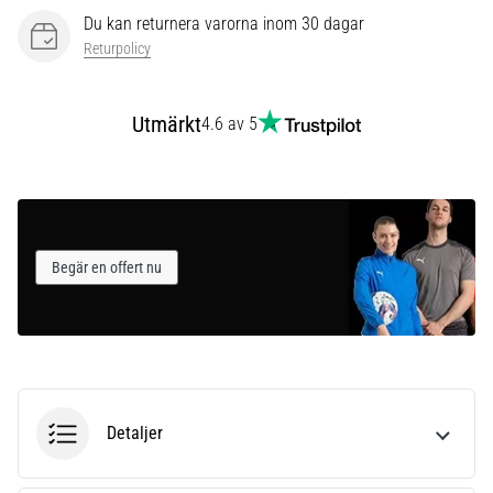
som…
Du kan returnera varorna inom 30 dagar
Returpolicy
Visa
alla
Utmärkt
4.6 av 5
artiklar
Begär en offert nu
Detaljer