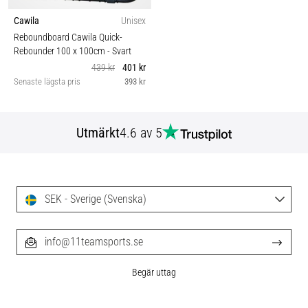
Cawila
Unisex
Reboundboard Cawila Quick-
Rebounder 100 x 100cm
- Svart
439 kr
401 kr
Senaste lägsta pris
393 kr
Utmärkt
4.6 av 5
SEK - Sverige (Svenska)
info@11teamsports.se
Begär uttag