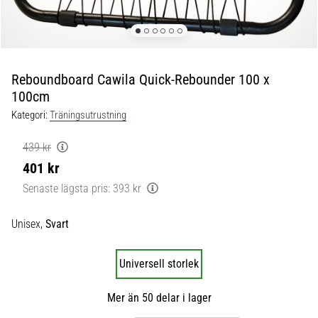
skor
från
Nike,
adidas
och
Reboundboard Cawila Quick-Rebounder 100 x
PUMA.
100cm
Var
en
Kategori:
Träningsutrustning
del
av
439 kr
varje
401 kr
match,
Senaste lägsta pris:
393 kr
mål
och…
Unisex,
Svart
9. 6. 2025
•
Universell storlek
3 min. läsning
Nike
Mer än 50 delar i lager
Phantom