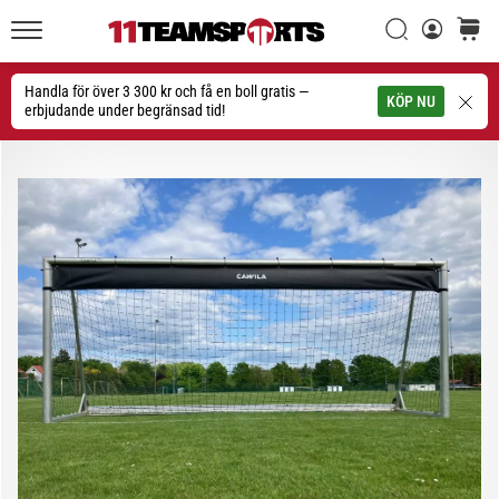
Sök
varuko
11teamsports.se
1. 7. 2025
•
Handla för över 3 300 kr och få en boll gratis —
Sök
KÖP NU
1 min. läsning
erbjudande under begränsad tid!
Play
for
More
Victories
Rusta
dig
för
dam-
EM
2025
med
officiella
tröjor
och