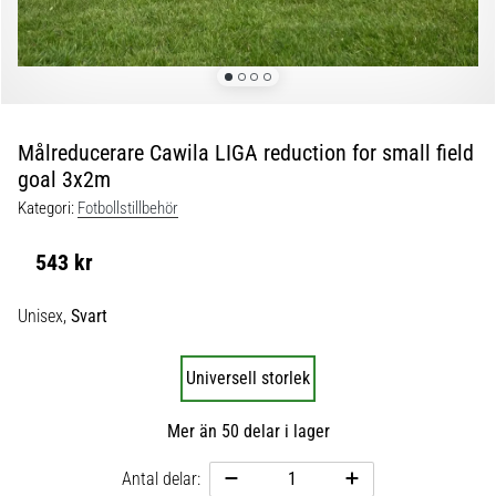
skor
från
Nike,
adidas
och
PUMA.
Var
Målreducerare Cawila LIGA reduction for small field
en
goal 3x2m
del
Kategori:
Fotbollstillbehör
av
varje
543 kr
match,
mål
Unisex,
Svart
och…
Universell storlek
9. 6. 2025
•
Mer än 50 delar i lager
3 min. läsning
Nike
Antal delar:
Phantom