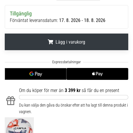
6
Tillgänglig
Upptäck
Förväntat leveransdatum:
17. 8. 2026 - 18. 8. 2026
de
nya
Nike
Phantom
Lägg i varukorg
6
fotbollsskorna
.
.
.
–
precision,
kontroll
och
kraft
Om du köper för mer än
3 399 kr
så får du en present
i
varje
Du kan välja den gåva du önskar efter att ha lagt till denna produkt i
beröring.
vagnen.
Perfekta
för
spelare