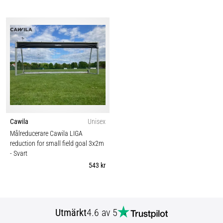
Cawila
Unisex
Målreducerare Cawila LIGA
reduction for small field goal 3x2m
- Svart
543 kr
Utmärkt
4.6 av 5