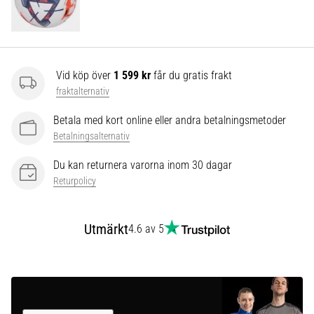
som…
Visa
alla
Vid köp över
1 599 kr
får du gratis frakt
artiklar
fraktalternativ
Betala med kort online eller andra betalningsmetoder
Betalningsalternativ
Du kan returnera varorna inom 30 dagar
Returpolicy
Utmärkt
4.6 av 5