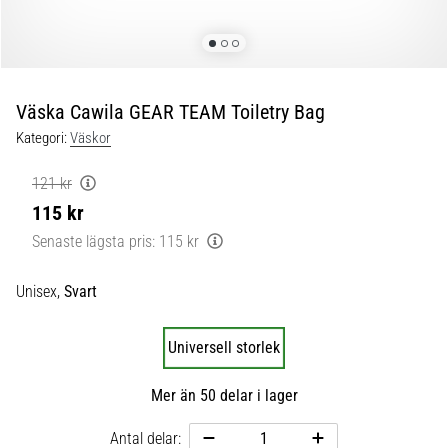
skor
från
Nike,
adidas
och
Väska Cawila GEAR TEAM Toiletry Bag
PUMA.
Var
Kategori:
Väskor
en
del
121 kr
av
115 kr
varje
Senaste lägsta pris:
115 kr
match,
mål
och…
Unisex,
Svart
9. 6. 2025
Universell storlek
•
3 min. läsning
Mer än 50 delar i lager
Nike
Antal delar:
Phantom