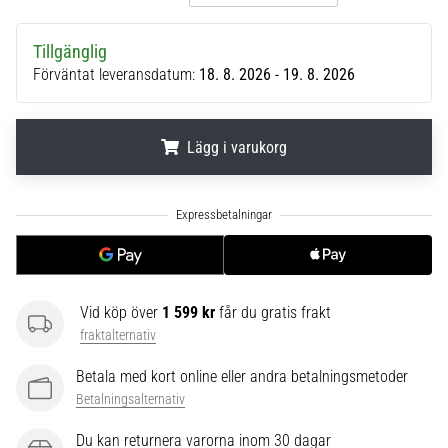
6
Tillgänglig
Upptäck
de
Förväntat leveransdatum:
18. 8. 2026 - 19. 8. 2026
nya
Nike
Phantom
Lägg i varukorg
6
fotbollsskorna
.
.
.
–
precision,
kontroll
och
kraft
Vid köp över
1 599 kr
får du gratis frakt
i
fraktalternativ
varje
beröring.
Betala med kort online eller andra betalningsmetoder
Perfekta
Betalningsalternativ
för
spelare
Du kan returnera varorna inom 30 dagar