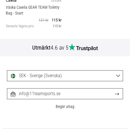
Cawila
Unisex
Väska Cawila GEAR TEAM Toiletry
Bag
- Svart
121 kr
115 kr
Senaste lägsta pris
115 kr
Utmärkt
4.6 av 5
SEK - Sverige (Svenska)
info@11teamsports.se
Begär uttag