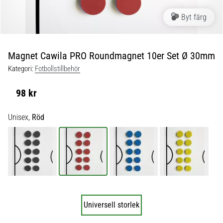
skor
från
Byt färg
Nike,
adidas
och
Magnet Cawila PRO Roundmagnet 10er Set Ø 30mm
PUMA.
Var
Kategori:
Fotbollstillbehör
en
del
98 kr
av
varje
Unisex,
Röd
match,
mål
och…
9. 6. 2025
•
3 min. läsning
Universell storlek
Nike
Phantom