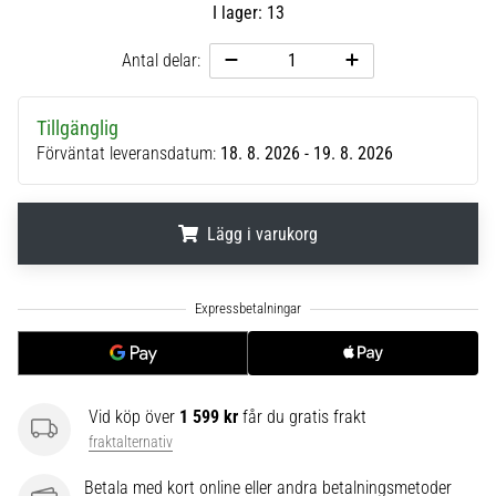
I lager: 13
6
Upptäck
Antal delar:
de
nya
Tillgänglig
Nike
Förväntat leveransdatum:
18. 8. 2026 - 19. 8. 2026
Phantom
6
fotbollsskorna
–
Lägg i varukorg
precision,
kontroll
.
.
.
och
kraft
i
varje
beröring.
Vid köp över
1 599 kr
får du gratis frakt
Perfekta
fraktalternativ
för
spelare
Betala med kort online eller andra betalningsmetoder