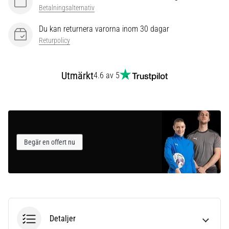
som…
Betalningsalternativ
Du kan returnera varorna inom 30 dagar
Visa
Returpolicy
alla
artiklar
Utmärkt
4.6 av 5
Begär en offert nu
Detaljer