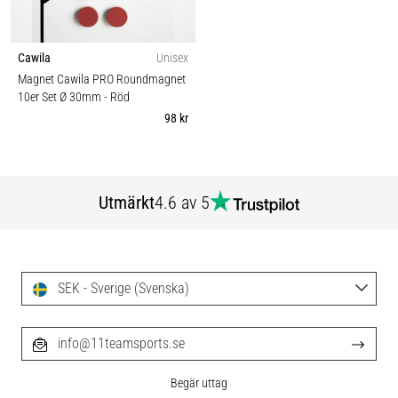
Cawila
Unisex
Magnet Cawila PRO Roundmagnet
10er Set Ø 30mm
- Röd
98 kr
Utmärkt
4.6 av 5
SEK - Sverige (Svenska)
info@11teamsports.se
Begär uttag