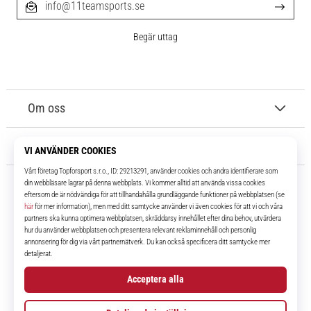
info@11teamsports.se
Begär uttag
Om oss
Kundtjänst
11teamsports.se
I över 16 år har vi varit dina lagkamrater, vilket ger dig de bästa och
senaste fotbollsprodukterna.
Facebook
Instagram
YouTube
TikTok