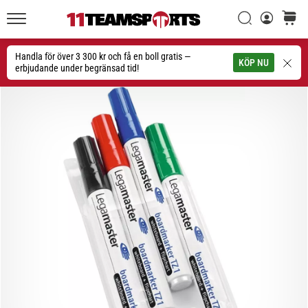
Sök
varuko
11teamsports.se
1. 7. 2025
•
Handla för över 3 300 kr och få en boll gratis —
Sök
KÖP NU
1 min. läsning
erbjudande under begränsad tid!
Play
for
More
Victories
Rusta
dig
för
dam-
EM
2025
med
officiella
tröjor
och