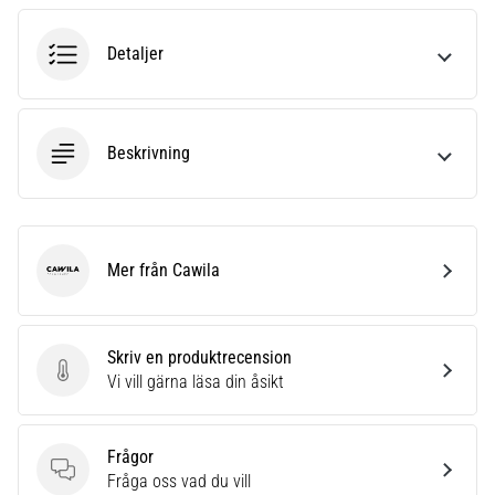
6
Detaljer
Upptäck
de
nya
Nike
Beskrivning
Phantom
6
fotbollsskorna
–
precision,
Mer från Cawila
kontroll
Cawila
och
kraft
i
Skriv en produktrecension
varje
Skriv en produktrecension
Vi vill gärna läsa din åsikt
beröring.
Perfekta
för
Frågor
spelare
Frågor
Fråga oss vad du vill