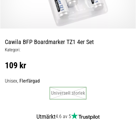
skor
från
Nike,
adidas
och
PUMA.
Var
Cawila BFP Boardmarker TZ1 4er Set
en
Kategori:
del
av
109 kr
varje
match,
mål
Unisex,
Flerfärgad
och…
Universell storlek
9. 6. 2025
•
Utmärkt
4.6 av 5
3 min. läsning
Nike
Phantom