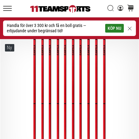
Sök
varuko
11teamsports.se
1. 7. 2025
•
Handla för över 3 300 kr och få en boll gratis —
Sök
KÖP NU
1 min. läsning
erbjudande under begränsad tid!
Play
for
Ny
More
Victories
Rusta
dig
för
dam-
EM
2025
med
officiella
tröjor
och