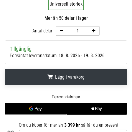
Universell storlek
6
Upptäck
Mer än 50 delar i lager
de
nya
Antal delar:
Nike
Phantom
6
Tillgänglig
fotbollsskorna
Förväntat leveransdatum:
18. 8. 2026 - 19. 8. 2026
–
precision,
kontroll
Lägg i varukorg
och
kraft
.
.
.
i
varje
beröring.
Perfekta
för
Om du köper för mer än
3 399 kr
så får du en present
spelare