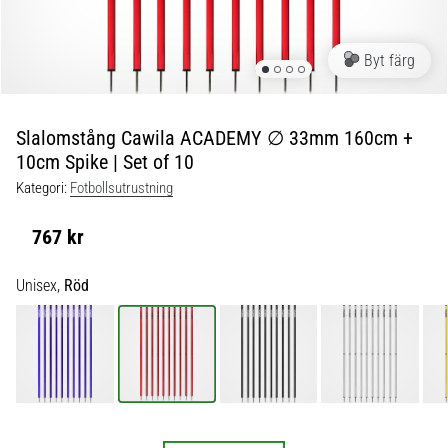
skor
från
Nike,
Byt färg
adidas
och
PUMA.
Var
Slalomstång Cawila ACADEMY ∅ 33mm 160cm +
en
10cm Spike | Set of 10
del
Kategori:
Fotbollsutrustning
av
varje
767 kr
match,
mål
Unisex,
Röd
och…
9. 6. 2025
•
3 min. läsning
Nike
Phantom