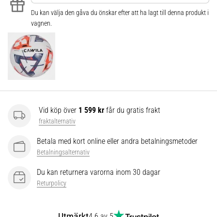
som…
Du kan välja den gåva du önskar efter att ha lagt till denna produkt i
vagnen.
Visa
alla
artiklar
Vid köp över
1 599 kr
får du gratis frakt
fraktalternativ
Betala med kort online eller andra betalningsmetoder
Betalningsalternativ
Du kan returnera varorna inom 30 dagar
Returpolicy
Utmärkt
4.6 av 5