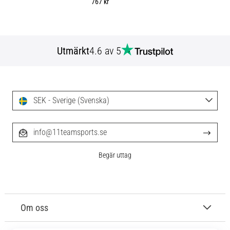
767 kr
Utmärkt
4.6 av 5
SEK - Sverige (Svenska)
info@11teamsports.se
Begär uttag
Om oss