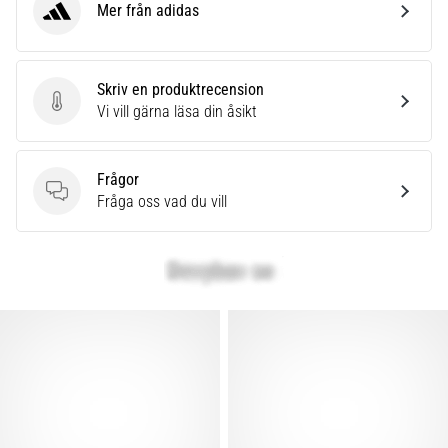
som…
Mer från adidas
adidas
Visa
Skriv en produktrecension
alla
Skriv en produktrecension
Vi vill gärna läsa din åsikt
artiklar
Frågor
Frågor
Fråga oss vad du vill