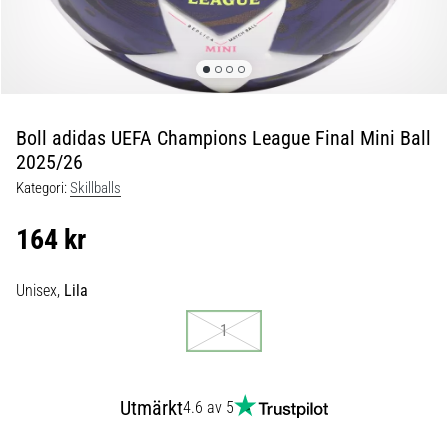
skor
från
Nike,
adidas
och
PUMA.
Var
Boll adidas UEFA Champions League Final Mini Ball
en
2025/26
del
Kategori:
Skillballs
av
varje
164 kr
match,
mål
och…
Unisex,
Lila
1
9. 6. 2025
•
3 min. läsning
Utmärkt
4.6 av 5
Nike
Phantom