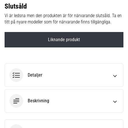
Slutsåld
6
Upptäck
Vi är ledsna men den produkten är för närvarande slutsåld. Ta en
de
titt på nyare modeller som för närvarande finns tillgängliga.
nya
Nike
Liknande produkt
Phantom
6
fotbollsskorna
–
precision,
kontroll
Detaljer
och
kraft
i
varje
Beskrivning
beröring.
Perfekta
för
spelare