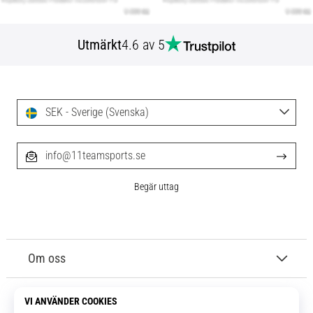
Utmärkt
4.6 av 5
SEK - Sverige (Svenska)
info@11teamsports.se
Begär uttag
Om oss
Kundtjänst