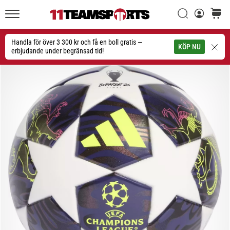
Sök
varuko
11teamsports.se
1. 7. 2025
•
Handla för över 3 300 kr och få en boll gratis —
Sök
KÖP NU
1 min. läsning
erbjudande under begränsad tid!
Play
for
More
Victories
Rusta
dig
för
dam-
EM
2025
med
officiella
tröjor
och