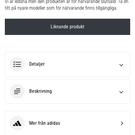
Vi är ledsna men den produkten är för närvarande slutsåld. Ta en
6
titt på nyare modeller som för närvarande finns tillgängliga.
Upptäck
de
Liknande produkt
nya
Nike
Phantom
6
fotbollsskorna
–
Detaljer
precision,
kontroll
och
kraft
Beskrivning
i
varje
beröring.
Perfekta
för
Mer från adidas
adidas
spelare