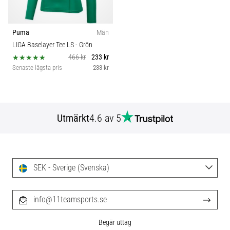
Puma
Män
LIGA Baselayer Tee LS
- Grön
466 kr
233 kr
Senaste lägsta pris
233 kr
Utmärkt
4.6 av 5
SEK - Sverige (Svenska)
info@11teamsports.se
Begär uttag