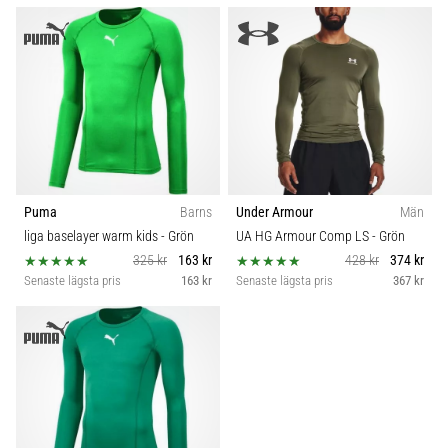
som…
Visa
alla
artiklar
Puma
Barns
Under Armour
Män
liga baselayer warm kids
- Grön
UA HG Armour Comp LS
- Grön
325 kr
163 kr
428 kr
374 kr
Senaste lägsta pris
163 kr
Senaste lägsta pris
367 kr