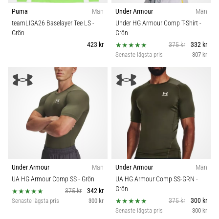
6
Teknologi
Puma
Män
Under Armour
Män
teamLIGA26 Baselayer Tee LS
-
Under HG Armour Comp T-Shirt
-
Upptäck
Grön
Grön
de
423 kr
375 kr
332 kr
nya
Senaste lägsta pris
307 kr
Nike
Phantom
6
fotbollsskorna
–
precision,
kontroll
och
kraft
i
varje
Under Armour
Män
Under Armour
Män
beröring.
UA HG Armour Comp SS
- Grön
UA HG Armour Comp SS-GRN
-
Perfekta
Grön
375 kr
342 kr
för
375 kr
300 kr
Senaste lägsta pris
300 kr
spelare
Senaste lägsta pris
300 kr