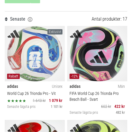
skor
Teamsales
från
Nike,
Typ av boll
Senaste
Antal produkter: 17
adidas
och
Exklusivt
PUMA.
Kollektion
1
Var
en
del
Säsong
av
varje
Sport
match,
Rabatt
-12%
mål
och…
Hållbarhet
adidas
Unisex
adidas
Män
World Cup 26 Trionda Pro
- Vit
FIFA World Cup 26 Trionda Pro
Beach Ball
- Svart
1 643 kr
1 079 kr
9. 6. 2025
Teknologi
602 kr
422 kr
Senaste lägsta pris
1 101 kr
•
Senaste lägsta pris
482 kr
3 min. läsning
Nike
Phantom