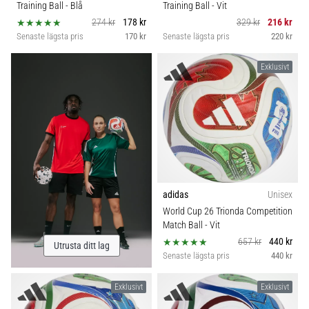
Training Ball
- Blå
Training Ball
- Vit
274 kr
178 kr
329 kr
216 kr
Senaste lägsta pris
170 kr
Senaste lägsta pris
220 kr
Exklusivt
adidas
Unisex
World Cup 26 Trionda Competition
Match Ball
- Vit
657 kr
440 kr
Utrusta ditt lag
Senaste lägsta pris
440 kr
Exklusivt
Exklusivt