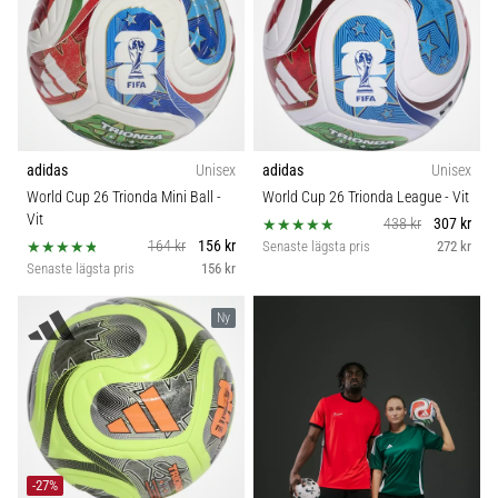
adidas
Unisex
adidas
Unisex
World Cup 26 Trionda Mini Ball
-
World Cup 26 Trionda League
- Vit
Vit
438 kr
307 kr
164 kr
156 kr
Senaste lägsta pris
272 kr
Senaste lägsta pris
156 kr
Ny
-27%