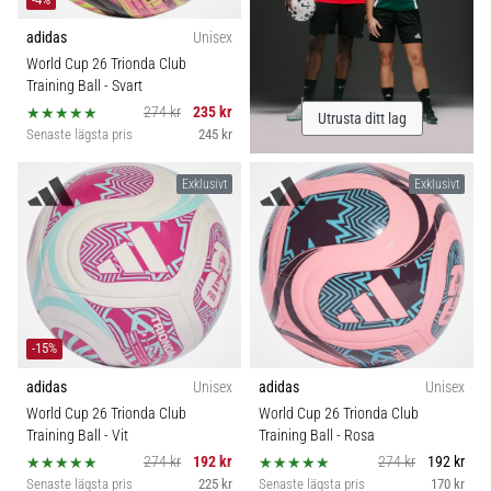
som…
adidas
Unisex
World Cup 26 Trionda Club
Visa
Training Ball
- Svart
alla
274 kr
235 kr
Utrusta ditt lag
artiklar
Senaste lägsta pris
245 kr
Exklusivt
Exklusivt
-15%
adidas
Unisex
adidas
Unisex
World Cup 26 Trionda Club
World Cup 26 Trionda Club
Training Ball
- Vit
Training Ball
- Rosa
274 kr
192 kr
274 kr
192 kr
Senaste lägsta pris
225 kr
Senaste lägsta pris
170 kr