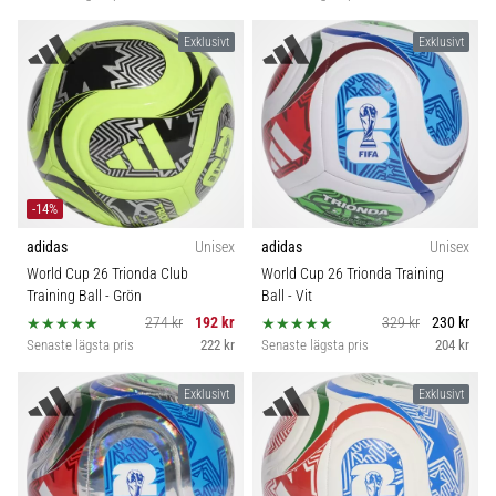
Exklusivt
Exklusivt
-14%
adidas
Unisex
adidas
Unisex
World Cup 26 Trionda Club
World Cup 26 Trionda Training
Training Ball
- Grön
Ball
- Vit
274 kr
192 kr
329 kr
230 kr
Senaste lägsta pris
222 kr
Senaste lägsta pris
204 kr
Exklusivt
Exklusivt