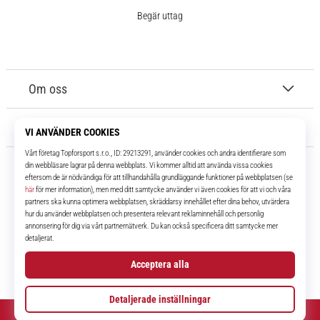
Begär uttag
Om oss
Kundtjänst
11teamsports.se
I över 16 år har vi varit dina lagkamrater, vilket ger dig de bästa och
senaste fotbollsprodukterna.
Facebook
Instagram
YouTube
TikTok
© 2010 – 2026
11teamsports.se