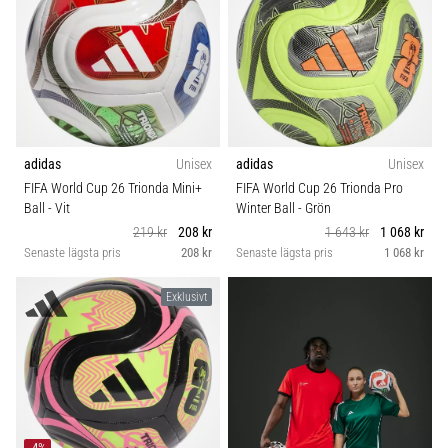
6
Upptäck
de
nya
Nike
Phantom
6
adidas
Unisex
adidas
Unisex
fotbollsskorna
FIFA World Cup 26 Trionda Mini+
FIFA World Cup 26 Trionda Pro
–
Ball
- Vit
Winter Ball
- Grön
precision,
219 kr
208 kr
1 643 kr
1 068 kr
kontroll
Senaste lägsta pris
208 kr
Senaste lägsta pris
1 068 kr
och
kraft
Exklusivt
i
varje
beröring.
Perfekta
för
spelare
-4%