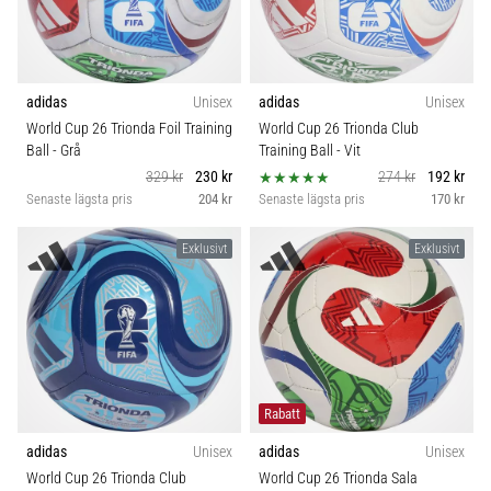
adidas
Unisex
adidas
Unisex
World Cup 26 Trionda Foil Training
World Cup 26 Trionda Club
Ball
- Grå
Training Ball
- Vit
329 kr
230 kr
274 kr
192 kr
Senaste lägsta pris
204 kr
Senaste lägsta pris
170 kr
Exklusivt
Exklusivt
Rabatt
adidas
Unisex
adidas
Unisex
World Cup 26 Trionda Club
World Cup 26 Trionda Sala