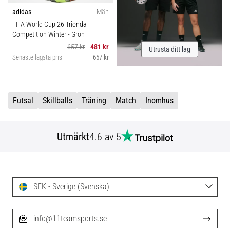
adidas
Män
FIFA World Cup 26 Trionda
Competition Winter
- Grön
657 kr
481 kr
Utrusta ditt lag
Senaste lägsta pris
657 kr
Futsal
Skillballs
Träning
Match
Inomhus
Utmärkt
4.6 av 5
SEK - Sverige (Svenska)
info@11teamsports.se