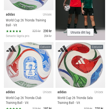
som…
adidas
Unisex
Visa
World Cup 26 Trionda Training
alla
Ball
- Vit
artiklar
329 kr
230 kr
Utrusta ditt lag
Senaste lägsta pris
204 kr
Exklusivt
Exklusivt
adidas
Unisex
adidas
Unisex
World Cup 26 Trionda Club
World Cup 26 Trionda Sala
Training Ball
- Vit
Training Ball
- Vit
274 kr
192 kr
329 kr
220 kr