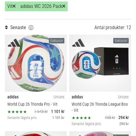
skor
Teamsales
Vit
adidas WC 2026 Pack
från
Nike,
Typ av boll
adidas
och
Senaste
Antal produkter: 12
PUMA.
Kollektion
1
Var
Exklusivt
Exklusivt
en
del
Sport
av
varje
Hållbarhet
match,
mål
och…
Teknologi
adidas
Unisex
adidas
Unisex
World Cup 26 Trionda Pro
- Vit
World Cup 26 Trionda League Box
9. 6. 2025
Vikt (g)
- Vit
1 643 kr
1 101 kr
•
438 kr
294 kr
Senaste lägsta pris
1 101 kr
3 min. läsning
Senaste lägsta pris
294 kr
Nike
Phantom