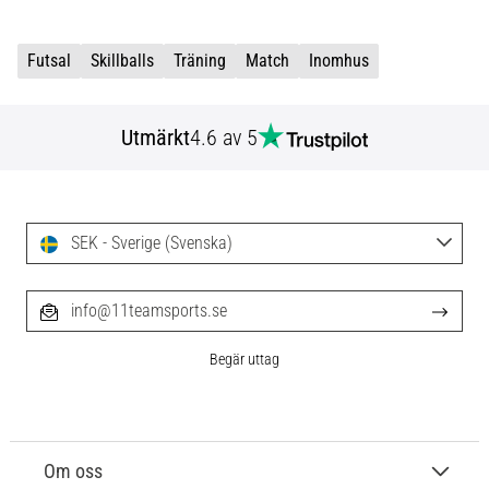
Futsal
Skillballs
Träning
Match
Inomhus
Utmärkt
4.6 av 5
SEK - Sverige (Svenska)
info@11teamsports.se
Begär uttag
Om oss