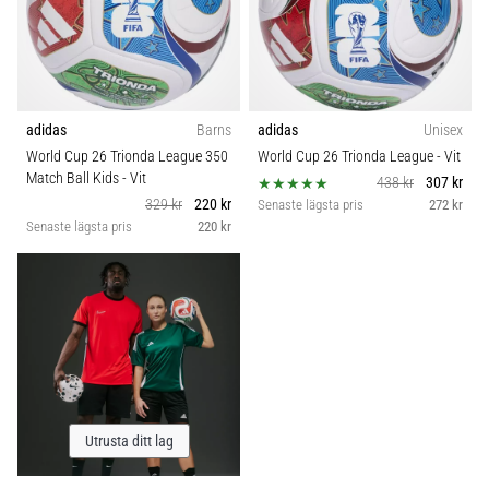
adidas
Barns
adidas
Unisex
World Cup 26 Trionda League 350
World Cup 26 Trionda League
- Vit
Match Ball Kids
- Vit
438 kr
307 kr
329 kr
220 kr
Senaste lägsta pris
272 kr
Senaste lägsta pris
220 kr
Utrusta ditt lag