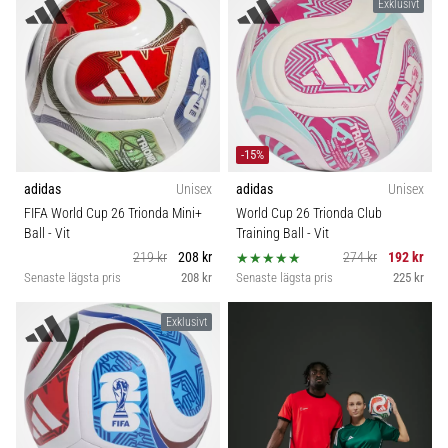
Exklusivt
6
Upptäck
de
nya
Nike
Phantom
-15%
6
fotbollsskorna
adidas
Unisex
adidas
Unisex
–
FIFA World Cup 26 Trionda Mini+
World Cup 26 Trionda Club
precision,
Ball
- Vit
Training Ball
- Vit
kontroll
219 kr
208 kr
274 kr
192 kr
och
Senaste lägsta pris
208 kr
Senaste lägsta pris
225 kr
kraft
i
Exklusivt
varje
beröring.
Perfekta
för
spelare