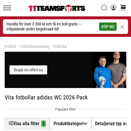
Filtr
Sök
varuko
11teamsports.se
1. 7. 2025
•
Handla för över 3 300 kr och få en boll gratis —
Sök
KÖP NU
1 min. läsning
erbjudande under begränsad tid!
Produktkategori
Play
Visa produkter
for
Fotboll
Fotbollsutrustning
Fotbollar
Detaljerad typ av produkt
More
Victories
Märke
Rusta
Begär en offert nu
dig
för
Pris
dam-
EM
Vita fotbollar adidas WC 2026 Pack
Färg
1
2025
med
officiella
Storlek
tröjor
Visa alla filter
2
Produktkategori
Detaljerad typ av 
och