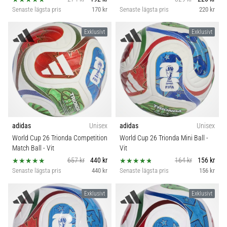
Senaste lägsta pris
170 kr
Senaste lägsta pris
220 kr
Exklusivt
Exklusivt
adidas
Unisex
adidas
Unisex
World Cup 26 Trionda Competition
World Cup 26 Trionda Mini Ball
-
Match Ball
- Vit
Vit
657 kr
440 kr
164 kr
156 kr
Senaste lägsta pris
440 kr
Senaste lägsta pris
156 kr
Exklusivt
Exklusivt