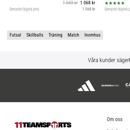
1 643 kr
1 068 kr
Senaste lägsta pris
1 068 kr
Senaste lägsta p
5
Futsal
Skillballs
Träning
Match
Inomhus
Våra kunder säger
Om oss