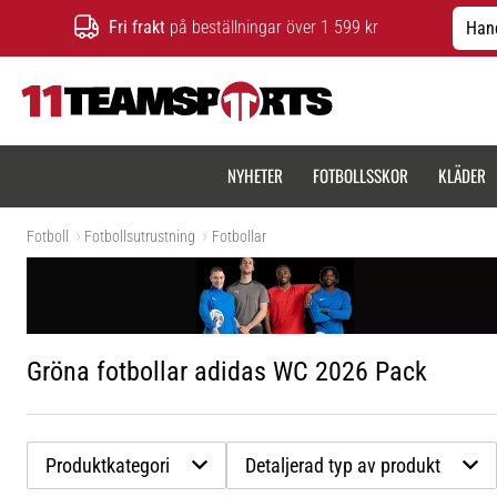
Fri frakt
på beställningar över 1 599 kr
Hand
11teamsports.se
NYHETER
FOTBOLLSSKOR
KLÄDER
Fotboll
Fotbollsutrustning
Fotbollar
Gröna fotbollar adidas WC 2026 Pack
Produktkategori
Detaljerad typ av produkt