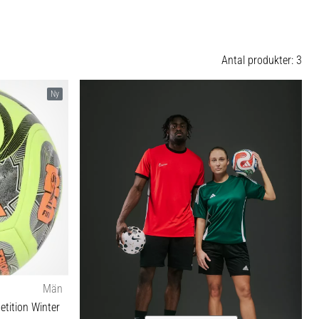
Antal produkter: 3
Ny
Män
tition Winter