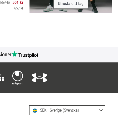
657 kr
501 kr
Utrusta ditt lag
657 kr
ioner
SEK - Sverige (Svenska)