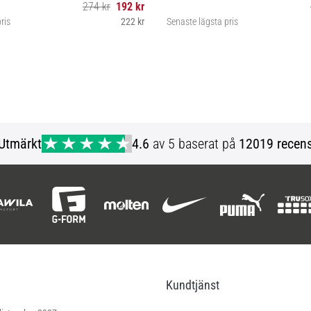
274 kr
192 kr
ris
222 kr
Senaste lägsta pris
3 4 5
4 5
Utmärkt
4.6
av 5 baserat på
12019 recens
Kundtjänst