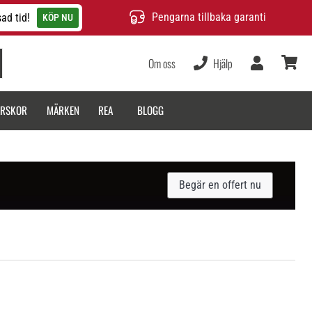
Pengarna tillbaka garanti
ad tid!
KÖP NU
Om oss
Hjälp
varukor
ARSKOR
MÄRKEN
REA
BLOGG
Begär en offert nu