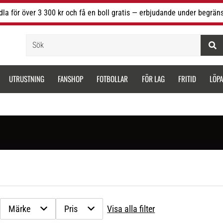
la för över 3 300 kr och få en boll gratis — erbjudande under begräns
Sök
UTRUSTNING
FANSHOP
FOTBOLLAR
FÖR LAG
FRITID
LÖP
Märke
Pris
Visa alla filter