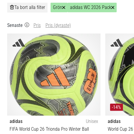
Ta bort alla filter
Grön
adidas WC 2026 Pack
Senaste
Pris
Pris (dyraste)
-14%
adidas
Unisex
adidas
FIFA World Cup 26 Trionda Pro Winter Ball
World Cup 26 