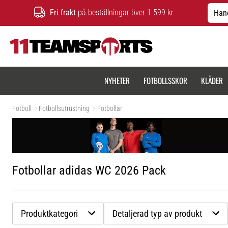
Fri frakt
på beställningar över 1 599 kr
Hand
11teamsports.se
NYHETER
FOTBOLLSSKOR
KLÄDER
Fotboll
Fotbollsutrustning
Fotbollar
Fotbollar adidas WC 2026 Pack
Produktkategori
Detaljerad typ av produkt