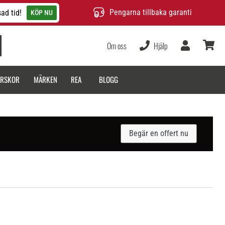
Pengarna tillbaka garanti
ad tid!
KÖP NU
Om oss
Hjälp
varukor
ARSKOR
MÄRKEN
REA
BLOGG
Begär en offert nu