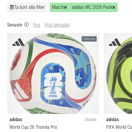
Ta bort alla filter
Match
adidas WC 2026 Pack
Senaste
Pris
Pris (dyraste)
Exklusivt
adidas
Unisex
adidas
World Cup 26 Trionda Pro
FIFA World Cu