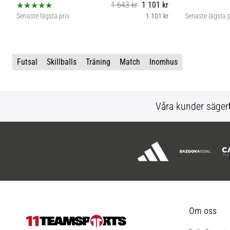
1 643 kr
1 101 kr
Senaste lägsta pris
1 101 kr
Senaste lägsta p
5
Futsal
Skillballs
Träning
Match
Inomhus
Våra kunder säger
Om oss