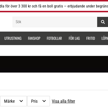
la för över 3 300 kr och få en boll gratis — erbjudande under begräns
Sök
UTRUSTNING
FANSHOP
FOTBOLLAR
FÖR LAG
FRITID
LÖP
Märke
Pris
Visa alla filter