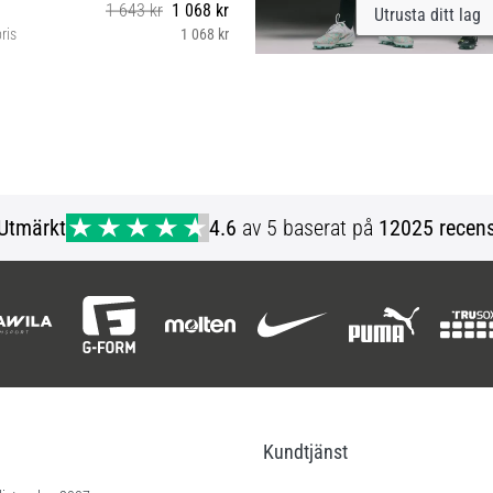
1 643 kr
1 068 kr
Utrusta ditt lag
ris
1 068 kr
5
Utmärkt
4.6
av 5 baserat på
12025 recens
Kundtjänst