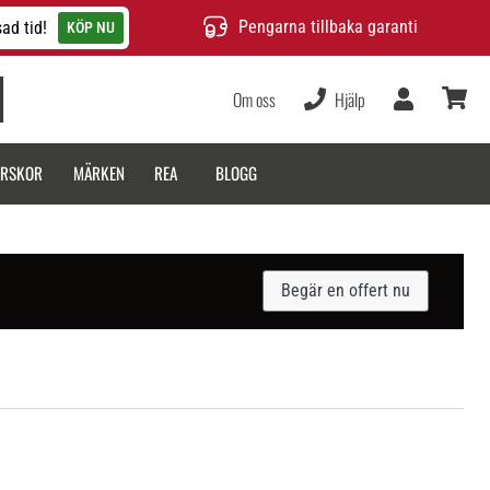
Pengarna tillbaka garanti
ad tid!
KÖP NU
Om oss
Hjälp
varukor
ARSKOR
MÄRKEN
REA
BLOGG
Begär en offert nu