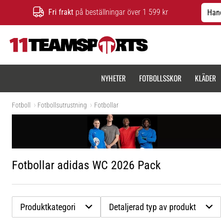
Fri frakt
på beställningar över 1 599 kr
Hand
11teamsports.se
NYHETER
FOTBOLLSSKOR
KLÄDER
Fotboll
Fotbollsutrustning
Fotbollar
Fotbollar adidas WC 2026 Pack
Produktkategori
Detaljerad typ av produkt