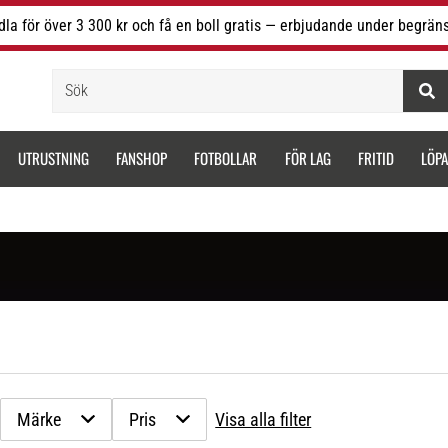
la för över 3 300 kr och få en boll gratis — erbjudande under begräns
Sök
UTRUSTNING
FANSHOP
FOTBOLLAR
FÖR LAG
FRITID
LÖP
Märke
Pris
Visa alla filter