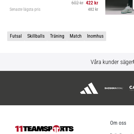
602 kr
422 kr
Senaste lägsta pris
482 kr
5
Futsal
Skillballs
Träning
Match
Inomhus
Våra kunder säger
Om oss